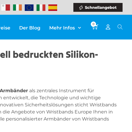
Schnellangebot
0
reise
Der Blog
Mehr Infos
ll bedruckten Silikon-
n-Armbänder
als zentrales Instrument für
n entwickelt, die Technologie und wichtige
nnovativen Sicherheitslösungen sticht Wristbands
ten die Angebote von Wristbands Europe Ihnen in
le personalisierter Armbänder von Wristbands