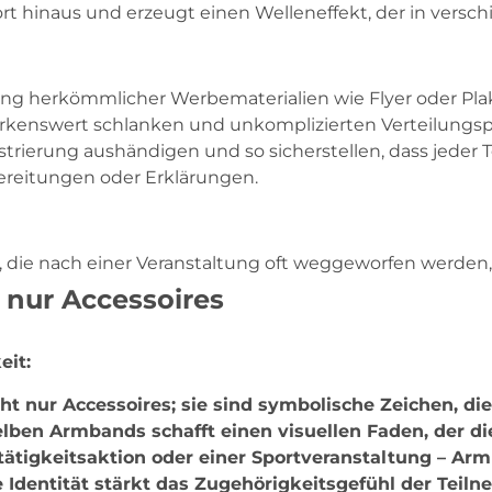
 hinaus und erzeugt einen Welleneffekt, der in verschi
lung herkömmlicher Werbematerialien wie Flyer oder Pl
kenswert schlanken und unkomplizierten Verteilungspr
ierung aushändigen und so sicherstellen, dass jeder Te
ereitungen oder Erklärungen.
, die nach einer Veranstaltung oft weggeworfen werden,
 nur Accessoires
eit:
ht nur Accessoires; sie sind symbolische Zeichen, d
lben Armbands schafft einen visuellen Faden, der di
tätigkeitsaktion oder einer Sportveranstaltung – A
 Identität stärkt das Zugehörigkeitsgefühl der Teil