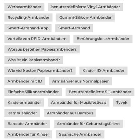
Werbearmbänder
benutzerdefinierte Vinyl-Armbänder
Recycling-Armbänder
Gummi-Silikon-Armbänder
Smart-Armband-App
Smart-Armband
Vorteile von RFID-Armbändern
Berührungslose Armbänder
Woraus bestehen Papierarmbänder?
Was ist ein Papierarmband?
Wie viel kosten Papierarmbänder?
Kinder-ID-Armbänder
Armbänder mit ID
Armbänder aus Normalpapier
Einfache Silikonarmbänder
Benutzerdefinierte Silikonbänder
Kinderarmbänder
Armbänder für Musikfestivals
Tyvek
Bambusbänder
Armbänder aus Bambus
Barcode-Armbänder
Armbänder für Geburtstagsfeiern
Armbänder für Kinder
Spanische Armbänder