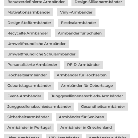
Benutzerdefinierte Armbänder
Design Silikonarmbänder
Motivationsarmbänder
Vinyl-Armbänder
Design Stoffarmbänder
Festivalarmbänder
Recycelte Armbänder
Armbänder für Schulen
Umweltfreundliche Armbänder
Umweltfreundliche Schularmbänder
Personalisierte Armbänder
RFID-Armbänder
Hochzeitsarmbänder
Armbänder für Hochzeiten
Geburtstagsarmbänder
Armbänder für Geburtstage
Event-Armbänder
Junggesellinnenabschieds-Armbänder
Junggesellenabschiedsarmbänder
Gesundheitsarmbänder
Sicherheitsarmbänder
Armbänder für Senioren
Armbänder in Portugal
Armbänder in Griechenland
Ibiza-Armbänder
VIP-Armbänder
Armbänder auf Ibiza