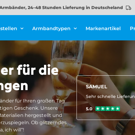
Armbänder, 24–48 Stunden Lieferung in Deutscheland
stellen
Armbandtypen
Markenartikel
P
r für die
ungen
SAMUEL
Sehr schnelle Lieferu
änder für Ihren großen Tag
rtigen Geschenk. Unsere
5.0
erialien hergestellt und
rzuspiegeln. Ob glitzerndes
 ich will“!