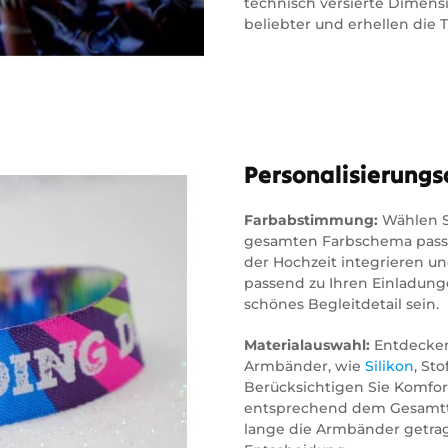
technisch versierte Dimen
beliebter und erhellen die 
Personalisierungs
Farbabstimmung:
Wählen Si
gesamten Farbschema passen.
der Hochzeit integrieren u
passend zu Ihren Einladung
schönes Begleitdetail sein.
Materialauswahl:
Entdecken 
Armbänder, wie
Silikon
, St
Berücksichtigen Sie Komfort
entsprechend dem Gesamtt
lange die Armbänder getrag