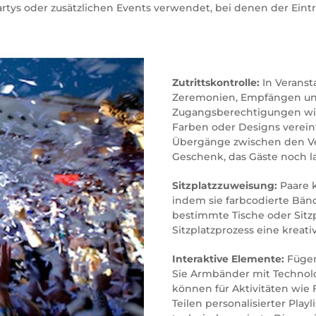
rtys oder zusätzlichen Events verwendet, bei denen der Eintrit
Zutrittskontrolle:
In Veranst
Zeremonien, Empfängen und
Zugangsberechtigungen wic
Farben oder Designs verein
Übergänge zwischen den Ver
Geschenk, das Gäste noch l
Sitzplatzzuweisung:
Paare k
indem sie farbcodierte Bänd
bestimmte Tische oder Sitz
Sitzplatzprozess eine kreati
Interaktive Elemente:
Fügen
Sie Armbänder mit Technol
können für Aktivitäten wie
Teilen personalisierter Pla