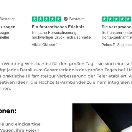
Bestätigt
Bestätigt
zu sagen
Ein fantastisches Erlebnis
ssiger
Einfache Personalisierung,
Seit unserer erst
neller
hochwertiger Druck, extra schnelle
Kontaktaufnahme 
hilfsbereit und i
Viktor, Oktober 1
Petros P., Septemb
 (Wedding Wristbands) für den großen Tag – sie sind eine se
gt jedes Detail zum Gesamterlebnis des großen Tages bei. U
raktische Hilfsmittel zur Verbesserung der Feier etabliert. Au
reativen Ideen, die Hochzeits-Armbänder zu einem integrale
ihen.
onen:
le und einzigartige
Wegen, ihre Feiern