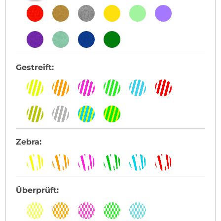
Gestreift:
Zebra:
Überprüft: