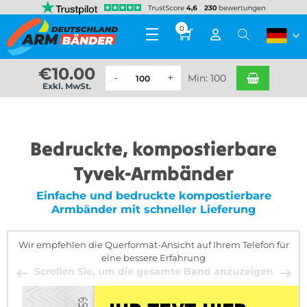
0
€
10.00
Min: 100
Exkl. MwSt.
Bedruckte, kompostierbare
Tyvek-Armbänder
Einfache und bedruckte kompostierbare
Armbänder mit schneller Lieferung
Wir empfehlen die Querformat-Ansicht auf Ihrem Telefon für
eine bessere Erfahrung
Scrollen Sie, um die gesamte Band anzuzeigen