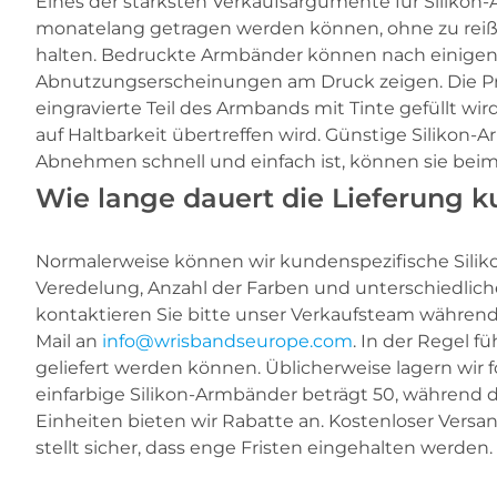
Eines der stärksten Verkaufsargumente für Silikon-A
monatelang getragen werden können, ohne zu reiße
halten. Bedruckte Armbänder können nach einigen
Abnutzungserscheinungen am Druck zeigen. Die Pre
eingravierte Teil des Armbands mit Tinte gefüllt wi
auf Haltbarkeit übertreffen wird. Günstige Siliko
Abnehmen schnell und einfach ist, können sie be
Wie lange dauert die Lieferung 
Normalerweise können wir kundenspezifische Siliko
Veredelung, Anzahl der Farben und unterschiedlich
kontaktieren Sie bitte unser Verkaufsteam während
Mail an
info@wrisbandseurope.com
. In der Regel f
geliefert werden können. Üblicherweise lagern wir f
einfarbige Silikon-Armbänder beträgt 50, während 
Einheiten bieten wir Rabatte an. Kostenloser Versa
stellt sicher, dass enge Fristen eingehalten werden.