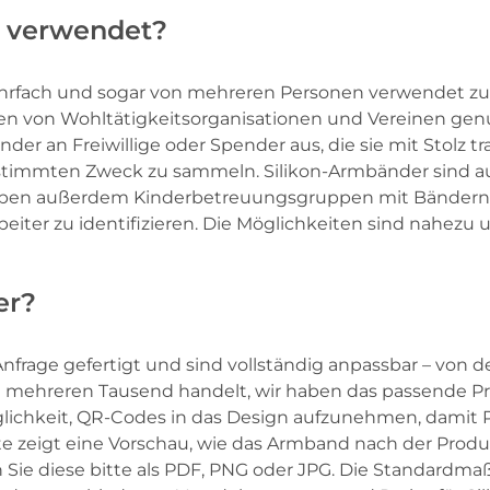
r verwendet?
mehrfach und sogar von mehreren Personen verwendet z
önnen von Wohltätigkeitsorganisationen und Vereinen ge
der an Freiwillige oder Spender aus, die sie mit Stolz 
estimmten Zweck zu sammeln. Silikon-Armbänder sind au
haben außerdem Kinderbetreuungsgruppen mit Bändern b
beiter zu identifizieren. Die Möglichkeiten sind nahezu
er?
frage gefertigt und sind vollständig anpassbar – von d
n mehreren Tausend handelt, wir haben das passende P
glichkeit, QR-Codes in das Design aufzunehmen, damit
e zeigt eine Vorschau, wie das Armband nach der Prod
ie diese bitte als PDF, PNG oder JPG. Die Standardmaß