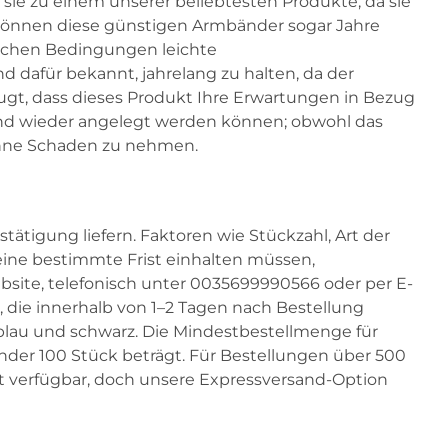
 sie zu einem unserer beliebtesten Produkte, da sie
 können diese günstigen Armbänder sogar Jahre
ichen Bedingungen leichte
dafür bekannt, jahrelang zu halten, da der
zeugt, dass dieses Produkt Ihre Erwartungen in Bezug
 und wieder angelegt werden können; obwohl das
ohne Schaden zu nehmen.
tigung liefern. Faktoren wie Stückzahl, Art der
eine bestimmte Frist einhalten müssen,
bsite, telefonisch unter 0035699990566 oder per E-
n, die innerhalb von 1–2 Tagen nach Bestellung
ß, blau und schwarz. Die Mindestbestellmenge für
der 100 Stück beträgt. Für Bestellungen über 500
ht verfügbar, doch unsere Expressversand-Option