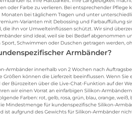
rmbänder ist ihre Haltbarkeit. Ihre Langlebigkeit macht
n oder Farbe zu verlieren. Bei entsprechender Pflege
 Monaten bei täglichem Tragen und unter unterschiedl
mium-Varianten mit Debossing und Farbauffüllung sind 
rd, die ihn vor Umwelteinflüssen schützt. Wir sind über
n-Armbänder sind ideal, weil sie bei Bedarf abgenommen
im Sport, Schwimmen oder Duschen getragen werden, 
kundenspezifischer Armbänder?
n-Armbänder innerhalb von 2 Wochen nach Auftragsbestä
e Größen können die Lieferzeit beeinflussen. Wenn Sie 
 der Bürozeiten über die Live-Chat-Funktion auf der We
ühren wir einen Vorrat an einfarbigen Silikon-Armbänder
olgende Farben: rot, gelb, rosa, grün, blau, orange, wei
die Mindestmenge für kundenspezifische Silikon-Armbän
nd ist aufgrund des Gewichts für Silikon-Armbänder nic