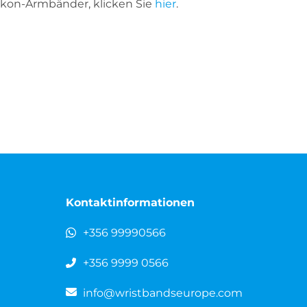
likon-Armbänder, klicken Sie
hier
.
Kontaktinformationen
+356 99990566
+356 9999 0566
info@wristbandseurope.com