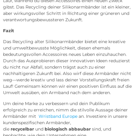
Lauf, während du diesen Accessoires einen neuen Zweck
gibst. Das Recycling deiner Silikonarmbänder ist ein kleiner,
aber wirkungsvoller Schritt in Richtung einer grüneren und
verantwortungsbewussteren Zukunft.
Fazit
Das Recycling alter Silikonarmbänder bietet eine kreative
und umweltbewusste Möglichkeit, diesen ehemals
bedeutungsvollen Accessoires neues Leben einzuhauchen.
Durch das Ausprobieren dieser innovativen Ideen reduzierst
du nicht nur Abfall, sondern trägst auch zu einer
nachhaltigeren Zukunft bei. Also wirf diese Armbänder nicht
weg—werde kreativ und lass deiner Vorstellungskraft freien
Lauf! Gemeinsam können wir einen positiven Einfluss auf die
Umwelt ausüben, ein Armband nach dem anderen.
Um deine Marke zu verbessern und dein Publikum
erfolgreich zu erreichen, nimm die stilvolle Aussage deiner
Armbänder mit
Wristband Europe
an. Investiere in unsere
kundenspezifischen Armbänder,
die
recycelbar
und
biologisch abbaubar
sind, und
beobachte, wie dein Unternehmen eine