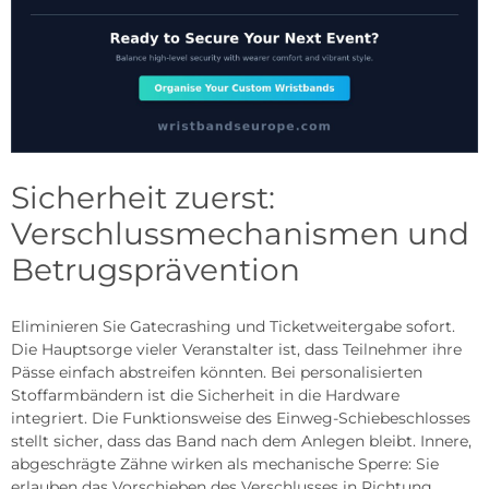
Sicherheit zuerst:
Verschlussmechanismen und
Betrugsprävention
Eliminieren Sie Gatecrashing und Ticketweitergabe sofort.
Die Hauptsorge vieler Veranstalter ist, dass Teilnehmer ihre
Pässe einfach abstreifen könnten. Bei personalisierten
Stoffarmbändern ist die Sicherheit in die Hardware
integriert. Die Funktionsweise des Einweg-Schiebeschlosses
stellt sicher, dass das Band nach dem Anlegen bleibt. Innere,
abgeschrägte Zähne wirken als mechanische Sperre: Sie
erlauben das Vorschieben des Verschlusses in Richtung