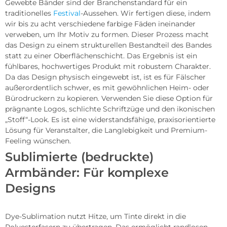
Gewebte Bänder sind der Branchenstandard für ein
traditionelles
Festival
-Aussehen. Wir fertigen diese, indem
wir bis zu acht verschiedene farbige Fäden ineinander
verweben, um Ihr Motiv zu formen. Dieser Prozess macht
das Design zu einem strukturellen Bestandteil des Bandes
statt zu einer Oberflächenschicht. Das Ergebnis ist ein
fühlbares, hochwertiges Produkt mit robustem Charakter.
Da das Design physisch eingewebt ist, ist es für Fälscher
außerordentlich schwer, es mit gewöhnlichen Heim- oder
Bürodruckern zu kopieren. Verwenden Sie diese Option für
prägnante Logos, schlichte Schriftzüge und den ikonischen
„Stoff“-Look. Es ist eine widerstandsfähige, praxisorientierte
Lösung für Veranstalter, die Langlebigkeit und Premium-
Feeling wünschen.
Sublimierte (bedruckte)
Armbänder: Für komplexe
Designs
Dye-Sublimation nutzt Hitze, um Tinte direkt in die
Polyesterfasern zu übertragen. Das ermöglicht randlosen,