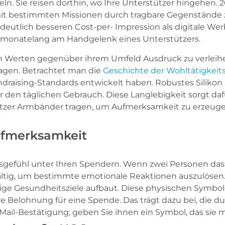
ln. Sie reisen dorthin, wo Ihre Unterstützer hingehen.
it bestimmten Missionen durch tragbare Gegenstände z
deutlich besseren Cost-per- Impression als digitale We
d monatelang am Handgelenk eines Unterstützers.
n Werten gegenüber ihrem Umfeld Ausdruck zu verleihen. 
ragen. Betrachtet man die
Geschichte der Wohltätigkei
raising-Standards entwickelt haben. Robustes Silikon is
den täglichen Gebrauch. Diese Langlebigkeit sorgt dafü
stützer Armbänder tragen, um Aufmerksamkeit zu erzeuge
ufmerksamkeit
ftsgefühl unter Ihren Spendern. Wenn zwei Personen da
ltig, um bestimmte emotionale Reaktionen auszulösen. K
stige Gesundheitsziele aufbaut. Diese physischen Symbo
re Belohnung für eine Spende. Das trägt dazu bei, die 
E-Mail-Bestätigung; geben Sie ihnen ein Symbol, das sie 