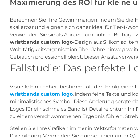
Maximierung des ROI für kleine
Berechnen Sie Ihre Gewinnmargen, indem Sie die 
skalierbar und eignen sich daher ideal für Tier-1-W
Verwenden Sie sie als Anreize, um höhere Beiträge z
wristbands custom logo
-Design aus Silikon sollte
Wohltätigkeitsorganisation über Jahre hinweg weite
Gebrauch professionell bleibt. Dieser Ansatz verwan
Fallstudie: Das perfekte L
Visuelle Einfachheit bestimmt oft den Erfolg einer
wristbands custom logo
, indem feine Texte und k
minimalistisches Symbol. Diese Änderung sorgte daf
Logos für ein schmales Band ist Detailreichtum 
zu einem verschwommenen Ergebnis führen. Streben S
Stellen Sie Ihre Grafiken immer in Vektorformaten w
Pixelbildung. Vermeiden Sie dünne Linien unter 0,