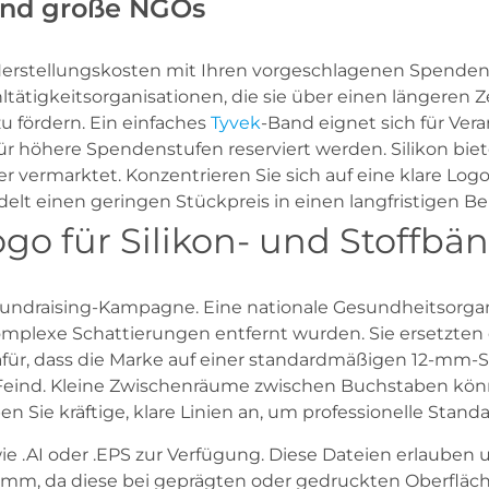
 und große NGOs
Herstellungskosten mit Ihren vorgeschlagenen Spenden
ohltätigkeitsorganisationen, die sie über einen längere
u fördern. Ein einfaches
Tyvek
-Band eignet sich für Ver
 für höhere Spendenstufen reserviert werden. Silikon bie
r vermarktet. Konzentrieren Sie sich auf eine klare Log
delt einen geringen Stückpreis in einen langfristigen B
ogo für Silikon- und Stoffbä
 Fundraising-Kampagne. Eine nationale Gesundheitsorgani
omplexe Schattierungen entfernt wurden. Sie ersetzten e
ür, dass die Marke auf einer standardmäßigen 12-mm-Si
Ihr Feind. Kleine Zwischenräume zwischen Buchstaben
ie kräftige, klare Linien an, um professionelle Stand
ie .AI oder .EPS zur Verfügung. Diese Dateien erlauben 
2 mm, da diese bei geprägten oder gedruckten Oberfläc