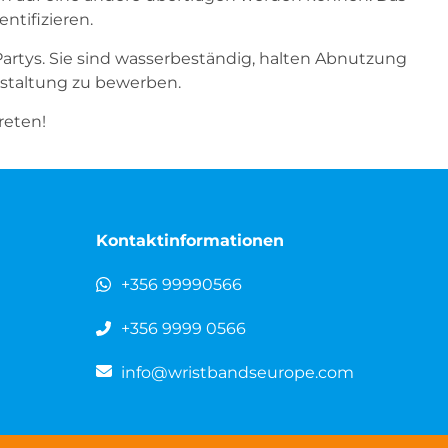
ntifizieren.
artys. Sie sind wasserbeständig, halten Abnutzung
nstaltung zu bewerben.
reten!
Kontaktinformationen
+356 99990566
+356 9999 0566
info@wristbandseurope.com