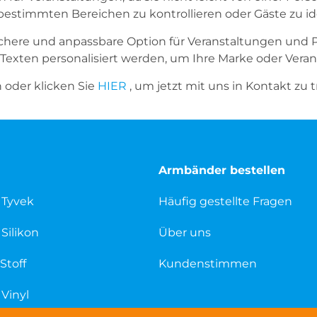
estimmten Bereichen zu kontrollieren oder Gäste zu ide
ichere und anpassbare Option für Veranstaltungen und P
exten personalisiert werden, um Ihre Marke oder Vera
oder klicken Sie
HIER
, um jetzt mit uns in Kontakt zu t
Armbänder bestellen
 Tyvek
Häufig gestellte Fragen
Silikon
Über uns
Stoff
Kundenstimmen
Vinyl