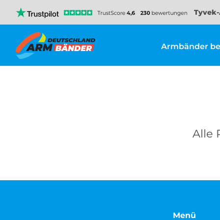
Tyvek-
Armbänder be
Alle 
Menü