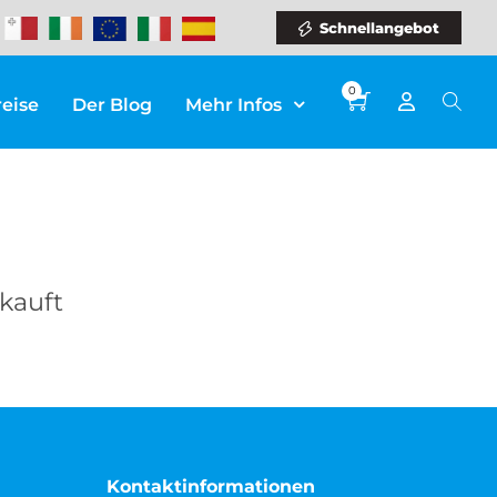
Schnellangebot
0
reise
Der Blog
Mehr Infos
rkauft
N
Kontaktinformationen