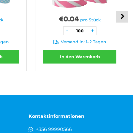
€
0.04
ck
pro Stück
Tagen
Versand in: 1–2 Tagen
rb
In den Warenkorb
Kontaktinformationen
+356 99990566