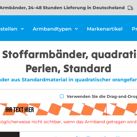
Armbänder, 24–48 Stunden Lieferung in Deutscheland
stellen
Armbandtypen
Markenartikel
P
e Stoffarmbänder, quadrati
Perlen, Standard
änder aus Standardmaterial in quadratischer orangef
Verwenden Sie die Drag-and-Dro
d möglicherweise nicht sichtbar, wenn das Armband getragen wird