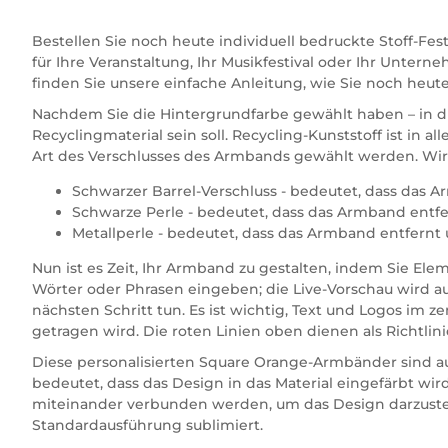
Bestellen Sie noch heute individuell bedruckte Stoff-F
für Ihre Veranstaltung, Ihr Musikfestival oder Ihr Unt
finden Sie unsere einfache Anleitung, wie Sie noch heut
Nachdem Sie die Hintergrundfarbe gewählt haben – in die
Recyclingmaterial sein soll. Recycling-Kunststoff ist in 
Art des Verschlusses des Armbands gewählt werden. Wir
Schwarzer Barrel-Verschluss - bedeutet, dass das A
Schwarze Perle - bedeutet, dass das Armband entfe
Metallperle - bedeutet, dass das Armband entfernt 
Nun ist es Zeit, Ihr Armband zu gestalten, indem Sie El
Wörter oder Phrasen eingeben; die Live-Vorschau wird a
nächsten Schritt tun. Es ist wichtig, Text und Logos im 
getragen wird. Die roten Linien oben dienen als Richtlini
Diese personalisierten Square Orange-Armbänder sind aus
bedeutet, dass das Design in das Material eingefärbt w
miteinander verbunden werden, um das Design darzustell
Standardausführung sublimiert.