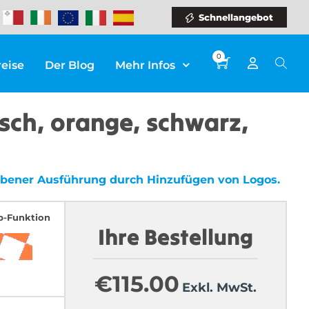
Schnellangebot
0
reise
Der Blog
Mehr Infos
sch, orange, schwarz,
arbener Ausführung durch Hinzufügen von Logos.
p-Funktion
Ihre Bestellung
€
115.00
Exkl. MwSt.