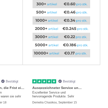
300+
€0.60
artikel
pro stk.
500+
€0.46
artikel
pro stk.
1000+
€0.34
artikel
pro stk.
2000+
€0.245
artikel
pro stk.
3000+
€0.22
artikel
pro stk.
5000+
€0.186
artikel
pro stk.
10000+
€0.17
artikel
pro stk.
Bestätigt
Bestätigt
Sie versprachen, die Frist einzuhalten
Ausgezeichneter Service und Produkte
en
Exzellenter Service und
waren sie sehr
hervorragende Produkte. Sehr
mmer
er 18
Demetra Chasikou, September 15