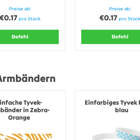
Preise ab:
Preise ab:
€
0.17
€
0.17
pro Stück
pro Stüc
Befehl
Befehl
 Armbändern
infache Tyvek-
Einfarbiges Tyvek 
bänder in Zebra-
blau
Orange