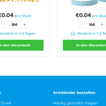
€
0.04
€
0.04
pro Stück
pro Stü
Versand in: 1–2 Tagen
Versand in: 1–2 
In den Warenkorb
In den Warenko
e
Armbänder bestellen
 Tyvek
Häufig gestellte Fragen