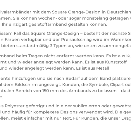
estivalarmbänder mit dem Square Orange-Design in Deutschland
ernehmen. Sie können wochen- oder sogar monatelang getrage
e Ihr einzigartiges Stoffarmband gestalten können.
sem Fall das Square Orange-Design – besteht der nächste Sch
allen Farben verfügbar und der Preisaufschlag wird im Warenkor
 bieten standardmäßig 3 Typen an, wie unten zusammengefas
rmband beim Tragen nicht entfernt werden kann. Es ist aus Ku
rnt und wieder angelegt werden kann. Es ist aus Kunststoff
und wieder angelegt werden kann. Es ist aus Metall
emente hinzufügen und sie nach Bedarf auf dem Band platzier
uf dem Bildschirm angezeigt. Kunden, die Symbole, Clipart o
zentralen Bereich von 150 mm des Armbands zu belassen – da die
e.
 Polyester gefertigt und in einer sublimierten oder gewebte
ird und häufig für komplexere Designs verwendet wird. Die 
en, meist einfacher mit nur Text. Für Kunden, die unser Dra