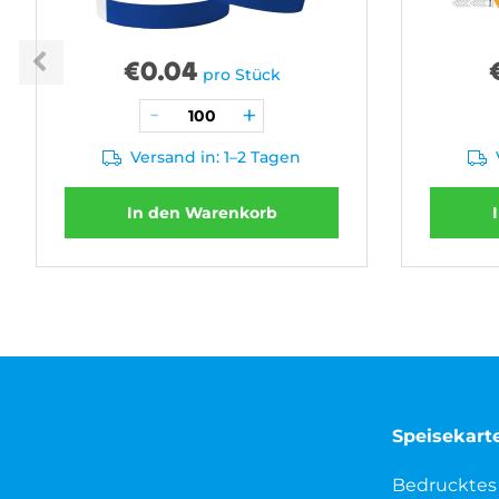
€
0.04
pro Stück
Versand in: 1–2 Tagen
In den Warenkorb
Speisekart
Bedrucktes