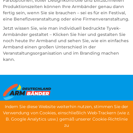
Farboptionen, voller Designkontrolle und blitzschnellen
Produktionszeiten können Ihre Armbänder genau dann
fertig sein, wenn Sie sie brauchen – sei es für ein Festival,
eine Benefizveranstaltung oder eine Firmenveranstaltung.
Jetzt wissen Sie, wie man individuell bedruckte Tyvek-
Armbänder gestaltet –
Klicken Sie hier und gestalten Sie
noch heute Ihr Armband
und sehen Sie, wie ein einfaches
Armband einen großen Unterschied in der
Veranstaltungsorganisation und im Branding machen
kann.
Indem Sie diese Website weiterhin nutzen, stimmen Sie der
Speisekarte
Verwendung von Cookies, einschließlich Web-Trackern (wie z.
B. Google Analytics usw.) gemäß unserer Cookie-Richtlinie
Armbänder bestellen
zu