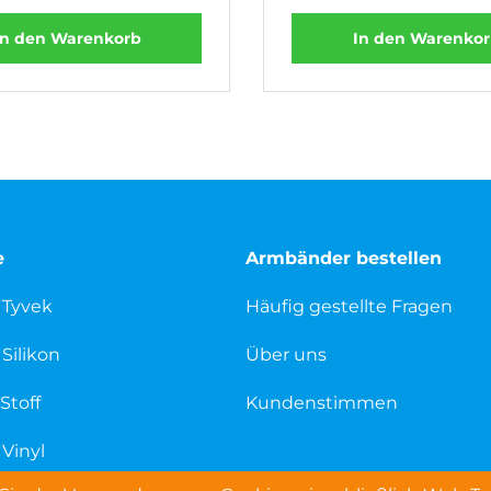
In den Warenkorb
In den Warenko
e
Armbänder bestellen
 Tyvek
Häufig gestellte Fragen
Silikon
Über uns
Stoff
Kundenstimmen
Vinyl