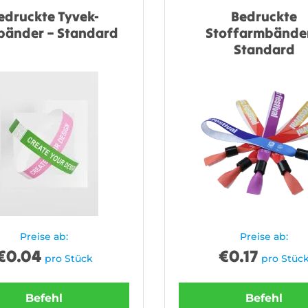
edruckte Tyvek-
Bedruckte
änder – Standard
Stoffarmbänder
Standard
Preise ab:
Preise ab:
€
0.04
€
0.17
pro Stück
pro Stüc
Befehl
Befehl