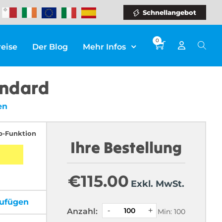
Schnellangebot
0
reise
Der Blog
Mehr Infos
andard
en
p-Funktion
Ihre Bestellung
€
115.00
Exkl. MwSt.
zufügen
Anzahl:
Min: 100