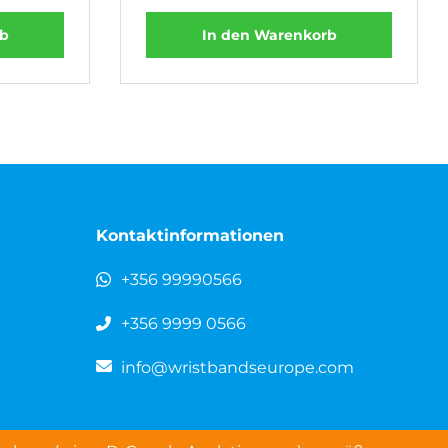
rb
In den Warenkorb
Kontaktinformationen
+356 99990566
+356 9999 0566
info@wristbandseurope.com