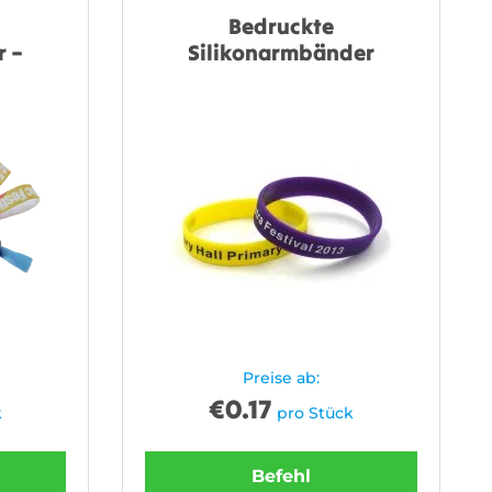
Bedruckte
 –
Silikonarmbänder
Preise ab:
€
0.17
k
pro Stück
Befehl