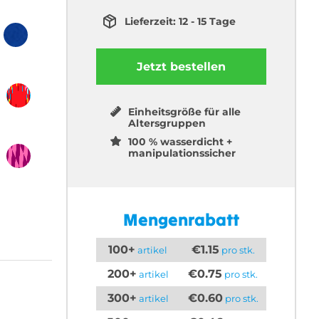
Lieferzeit: 12 - 15 Tage
Jetzt bestellen
Einheitsgröße für alle
Altersgruppen
100 % wasserdicht +
manipulationssicher
Mengenrabatt
100+
€1.15
artikel
pro stk.
200+
€0.75
artikel
pro stk.
300+
€0.60
artikel
pro stk.