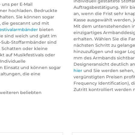
individuell gestaltete Stof
 uns per E-Mail
Auftragsbestätigung. Wir b
igner hochladen. Bedruckte
an, wenn die Frist sehr kna
halten. Sie können sogar
Kasse ausgewählt werden, 
 die gescannt und mit
Mit dem untenstehenden in
Festivalarmbänder
bieten
einzigartiges Armbanddesig
ie sind weich und glatt im
erhalten. Wählen Sie die F
ye-Sub-Stoffarmbänder sind
nächsten Schritt zu gelangen
, Schatten oder kleine
hinzuzufügen und sogar Logos
t auf Musikfestivals oder
mm des Armbands sichtbar s
Individuelle
Designeransicht deutlich an
en Einsatz und können sogar
hier
und Sie werden sehen,
taltungen, die eine
vergünstigten Preisen profi
Frequency Identification), d
Zutritt kontrolliert werden 
 weiteren beliebten