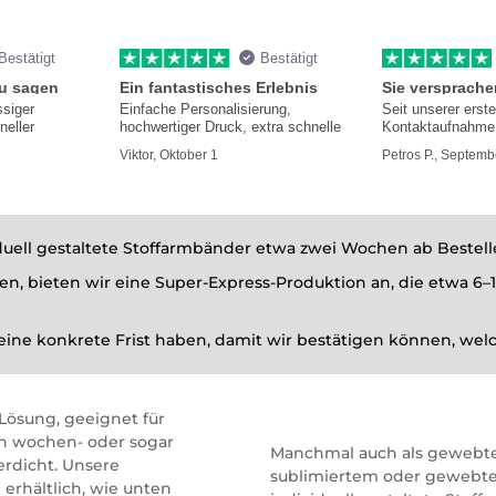
Bestätigt
Bestätigt
zu sagen
Ein fantastisches Erlebnis
ssiger
Einfache Personalisierung,
Seit unserer erst
neller
hochwertiger Druck, extra schnelle
Kontaktaufnahme 
hilfsbereit und i
Viktor, Oktober 1
Petros P., Septemb
viduell gestaltete Stoffarmbänder etwa zwei Wochen ab Bestel
n, bieten wir eine Super-Express-Produktion an, die etwa 6–
 eine konkrete Frist haben, damit wir bestätigen können, we
Lösung, geeignet für
en wochen- oder sogar
Manchmal auch als gewebte
rdicht. Unsere
sublimiertem oder gewebtem 
erhältlich, wie unten