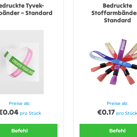
edruckte Tyvek-
Bedruckte
änder – Standard
Stoffarmbänder
Standard
Preise ab:
Preise ab:
€
0.04
€
0.17
pro Stück
pro Stüc
Befehl
Befehl