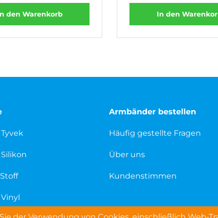
In den Warenkorb
In den Warenko
e
Armbänder bestellen
 Tyvek
Häufig gestellte Fragen
Silikon
Über uns
Stoff
Kundenstimmen
Vinyl
ie der Verwendung von Cookies, einschließlich Web-Trac