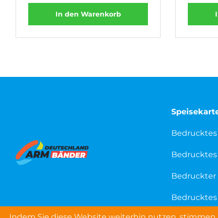
In den Warenkorb
Speisekart
Bedrucktes
Bedrucktes 
Bedruckter 
Bedrucktes 
Indem Sie diese Website weiterhin nutzen, stimmen S