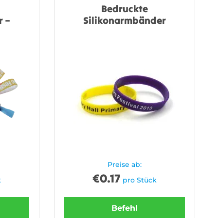
Bedruckte
 –
Silikonarmbänder
Preise ab:
€
0.17
k
pro Stück
Befehl