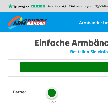
Tyvek-
Armbänder be
Einfache Armbände
Bestellen Sie einf
Farbe:
Grün