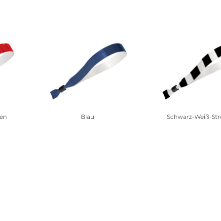
men
Blau
Schwarz-Weiß-Str