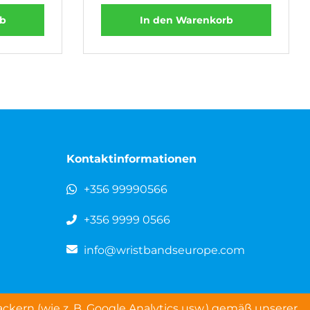
rb
In den Warenkorb
Kontaktinformationen
+356 99990566
+356 9999 0566
info@wristbandseurope.com
kern (wie z. B. Google Analytics usw.) gemäß unserer