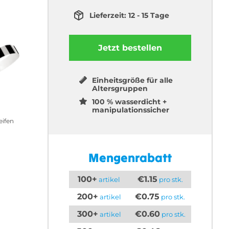
Lieferzeit: 12 - 15 Tage
Jetzt bestellen
Einheitsgröße für alle
Altersgruppen
100 % wasserdicht +
manipulationssicher
eifen
Mengenrabatt
100+
€1.15
artikel
pro stk.
200+
€0.75
artikel
pro stk.
300+
€0.60
artikel
pro stk.