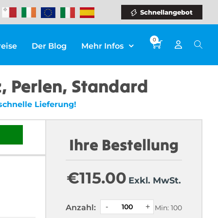
Schnellangebot
0
reise
Der Blog
Mehr Infos
, Perlen, Standard
schnelle Lieferung!
Ihre Bestellung
€
115.00
Exkl. MwSt.
Anzahl:
Min: 100