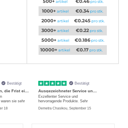
500+
€0.46
artikel
pro stk.
1000+
€0.34
artikel
pro stk.
2000+
€0.245
artikel
pro stk.
3000+
€0.22
artikel
pro stk.
5000+
€0.186
artikel
pro stk.
10000+
€0.17
artikel
pro stk.
Bestätigt
Bestätigt
Sie versprachen, die Frist einzuhalten
Ausgezeichneter Service und Produkte
en
Exzellenter Service und
waren sie sehr
hervorragende Produkte. Sehr
mmer
er 18
Demetra Chasikou, September 15