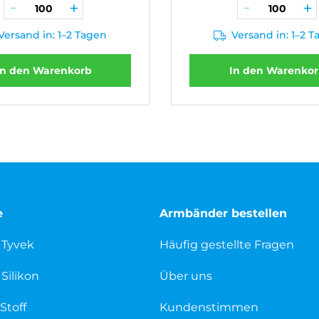
Versand in: 1–2 Tagen
Versand in: 1–2 
In den Warenkorb
In den Warenko
e
Armbänder bestellen
 Tyvek
Häufig gestellte Fragen
Silikon
Über uns
Stoff
Kundenstimmen