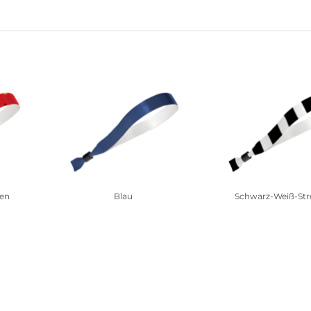
men
Blau
Schwarz-Weiß-Str