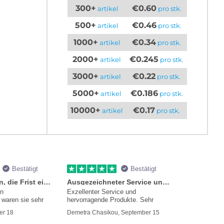
300+
€0.60
artikel
pro stk.
500+
€0.46
artikel
pro stk.
1000+
€0.34
artikel
pro stk.
2000+
€0.245
artikel
pro stk.
3000+
€0.22
artikel
pro stk.
5000+
€0.186
artikel
pro stk.
10000+
€0.17
artikel
pro stk.
Bestätigt
Bestätigt
Sie versprachen, die Frist einzuhalten
Ausgezeichneter Service und Produkte
en
Exzellenter Service und
waren sie sehr
hervorragende Produkte. Sehr
mmer
er 18
Demetra Chasikou, September 15