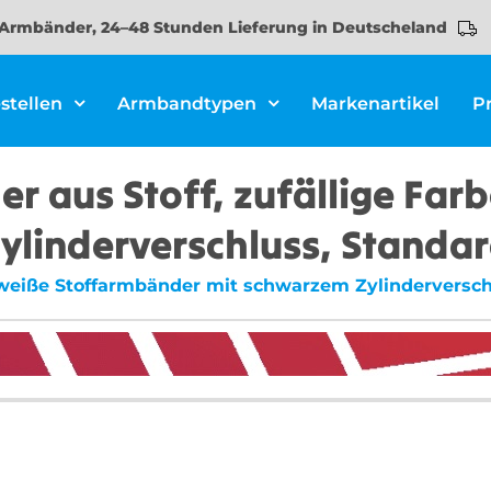
Armbänder, 24–48 Stunden Lieferung in Deutscheland
stellen
Armbandtypen
Markenartikel
P
r aus Stoff, zufällige Farb
ylinderverschluss, Standa
, weiße Stoffarmbänder mit schwarzem Zylinderverschl