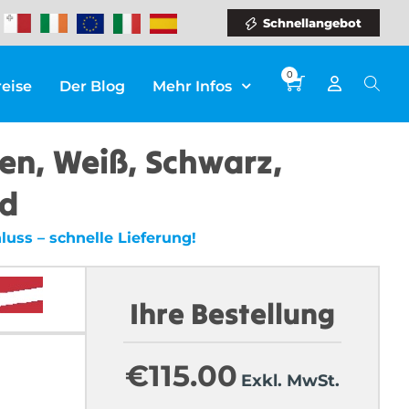
Schnellangebot
0
reise
Der Blog
Mehr Infos
en, Weiß, Schwarz,
rd
uss – schnelle Lieferung!
Ihre Bestellung
€
115.00
Exkl. MwSt.