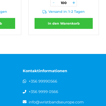
Tagen
Versand in: 1–2 Tagen
rb
In den Warenkorb
Kontaktinformationen
+356 99990566
+356 9999 0566
info@wristbandseurope.com