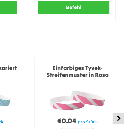
Befehl
kariert
Einfarbiges Tyvek-
Streifenmuster in Rosa
€
0.04
ck
pro Stück