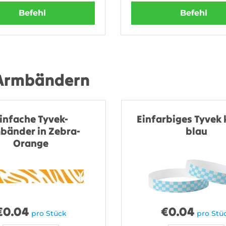
Befehl
Befehl
 Armbändern
infache Tyvek-
Einfarbiges Tyvek 
bänder in Zebra-
blau
Orange
€
0.04
€
0.04
pro Stück
pro Stü