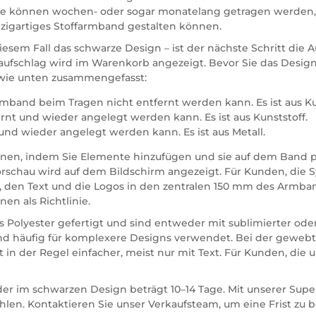
. Sie können wochen- oder sogar monatelang getragen werden
inzigartiges Stoffarmband gestalten können.
sem Fall das schwarze Design – ist der nächste Schritt die Au
eisaufschlag wird im Warenkorb angezeigt. Bevor Sie das Design
 wie unten zusammengefasst:
rmband beim Tragen nicht entfernt werden kann. Es ist aus Ku
nt und wieder angelegt werden kann. Es ist aus Kunststoff.
und wieder angelegt werden kann. Es ist aus Metall.
nen, indem Sie Elemente hinzufügen und sie auf dem Band pla
schau wird auf dem Bildschirm angezeigt. Für Kunden, die S
g, den Text und die Logos in den zentralen 150 mm des Armbands 
en als Richtlinie.
Polyester gefertigt und sind entweder mit sublimierter oder 
 und häufig für komplexere Designs verwendet. Bei der gewe
 in der Regel einfacher, meist nur mit Text. Für Kunden, die
er im schwarzen Design beträgt 10–14 Tage. Mit unserer Supe
hlen. Kontaktieren Sie unser Verkaufsteam, um eine Frist zu