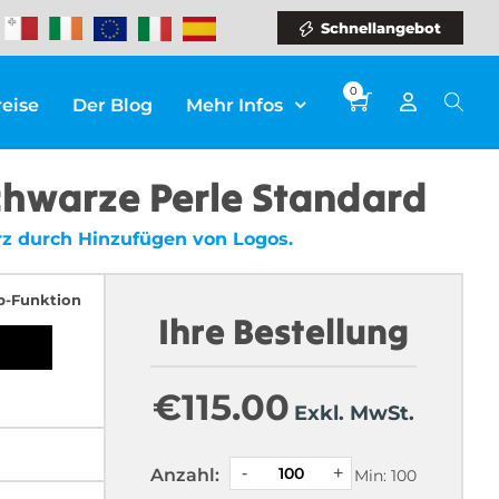
Schnellangebot
0
reise
Der Blog
Mehr Infos
chwarze Perle Standard
rz durch Hinzufügen von Logos.
p-Funktion
Ihre Bestellung
€
115.00
Exkl. MwSt.
Anzahl:
Min: 100