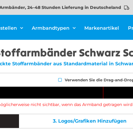
Armbänder, 24–48 Stunden Lieferung in Deutscheland
stellen
Armbandtypen
Markenartikel
P
 Stoffarmbänder Schwarz S
ruckte Stoffarmbänder aus Standardmaterial in Schwa
Verwenden Sie die Drag-and-Dro
d möglicherweise nicht sichtbar, wenn das Armband getragen wird
3.
Logos/Grafiken Hinzufügen