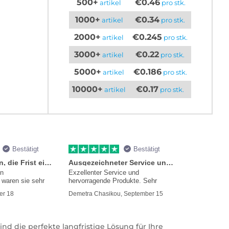
500+
€0.46
artikel
pro stk.
1000+
€0.34
artikel
pro stk.
2000+
€0.245
artikel
pro stk.
3000+
€0.22
artikel
pro stk.
5000+
€0.186
artikel
pro stk.
10000+
€0.17
artikel
pro stk.
Bestätigt
Bestätigt
Sie versprachen, die Frist einzuhalten
Ausgezeichneter Service und Produkte
en
Exzellenter Service und
waren sie sehr
hervorragende Produkte. Sehr
mmer
er 18
Demetra Chasikou, September 15
d die perfekte langfristige Lösung für Ihre