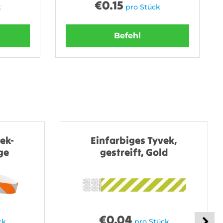
€
0.15
k
pro Stück
Befehl
ek-
Einfarbiges Tyvek,
ge
gestreift, Gold
€
0.04
ck
pro Stück