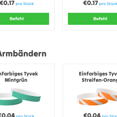
€
0.17
€
0.17
pro Stück
pro Stüc
Befehl
Befehl
 Armbändern
nfarbiges Tyvek
Einfarbiges Tyv
Mintgrün
Streifen-Oran
€
0.04
€
0.04
pro Stück
pro Stü