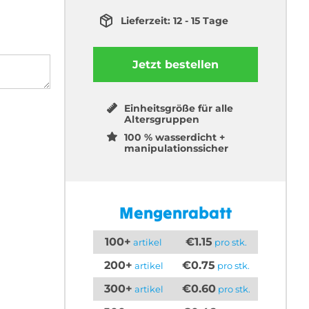
Lieferzeit: 12 - 15 Tage
Jetzt bestellen
Einheitsgröße für alle
Altersgruppen
100 % wasserdicht +
manipulationssicher
Mengenrabatt
100+
€1.15
artikel
pro stk.
200+
€0.75
artikel
pro stk.
300+
€0.60
artikel
pro stk.