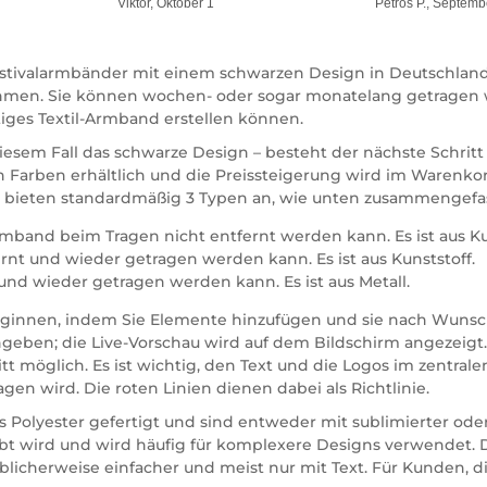
Viktor, Oktober 1
Petros P., Septemb
Festivalarmbänder mit einem schwarzen Design in Deutschland.
ernehmen. Sie können wochen- oder sogar monatelang getrage
rtiges Textil-Armband erstellen können.
sem Fall das schwarze Design – besteht der nächste Schritt 
llen Farben erhältlich und die Preissteigerung wird im Warenkor
 bieten standardmäßig 3 Typen an, wie unten zusammengefas
rmband beim Tragen nicht entfernt werden kann. Es ist aus Ku
rnt und wieder getragen werden kann. Es ist aus Kunststoff.
und wieder getragen werden kann. Es ist aus Metall.
 beginnen, indem Sie Elemente hinzufügen und sie nach Wunsc
geben; die Live-Vorschau wird auf dem Bildschirm angezeigt.
itt möglich. Es ist wichtig, den Text und die Logos im zentr
agen wird. Die roten Linien dienen dabei als Richtlinie.
Polyester gefertigt und sind entweder mit sublimierter oder
ärbt wird und wird häufig für komplexere Designs verwendet
icherweise einfacher und meist nur mit Text. Für Kunden, d