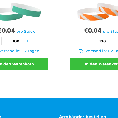
€
0.04
€
0.04
pro Stück
pro Stü
Versand in: 1–2 Tagen
Versand in: 1–2 
In den Warenkorb
In den Warenko
e
Armbänder bestellen