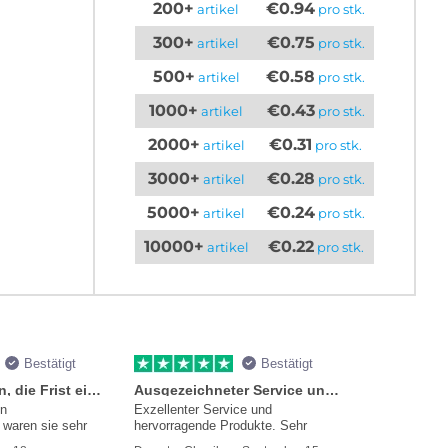
200+
€0.94
artikel
pro stk.
300+
€0.75
artikel
pro stk.
500+
€0.58
artikel
pro stk.
1000+
€0.43
artikel
pro stk.
2000+
€0.31
artikel
pro stk.
3000+
€0.28
artikel
pro stk.
5000+
€0.24
artikel
pro stk.
10000+
€0.22
artikel
pro stk.
Bestätigt
Bestätigt
Sie versprachen, die Frist einzuhalten
Ausgezeichneter Service und Produkte
en
Exzellenter Service und
waren sie sehr
hervorragende Produkte. Sehr
mmer