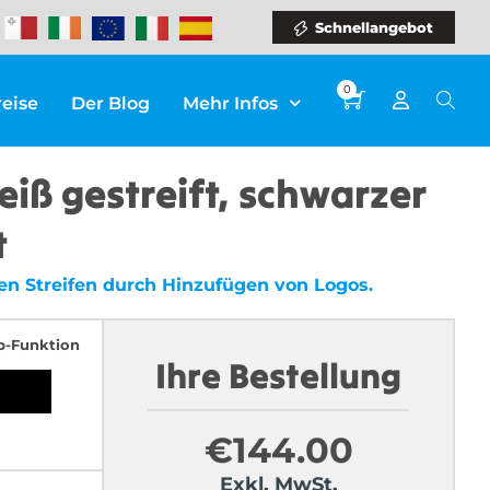
Schnellangebot
0
reise
Der Blog
Mehr Infos
iß gestreift, schwarzer
t
en Streifen durch Hinzufügen von Logos.
p-Funktion
Ihre Bestellung
€
144.00
Exkl. MwSt.