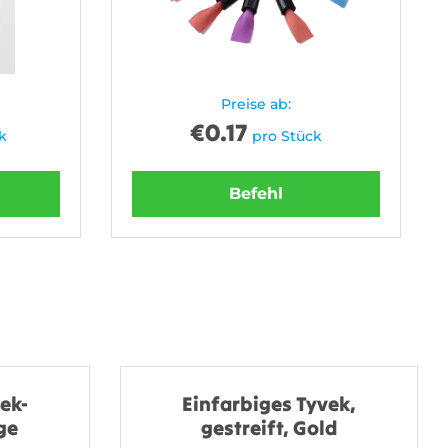
Preise ab:
€
0.17
k
pro Stück
Befehl
ek-
Einfarbiges Tyvek,
ge
gestreift, Gold