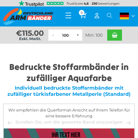
0
€
115.00
Min: 100
Exkl. MwSt.
Bedruckte Stoffarmbänder in
zufälliger Aquafarbe
Individuell bedruckte Stoffarmbänder mit
zufälliger türkisfarbener Metallperle (Standard)
Wir empfehlen die Querformat-Ansicht auf Ihrem Telefon für
eine bessere Erfahrung
Scrollen Sie, um die gesamte Band anzuzeigen