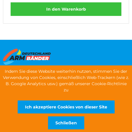
In den Warenkorb
Indem Sie diese Website weiterhin nutzen, stimmen Sie der
Speisekarte
Verwendung von Cookies, einschließlich Web-Trackern (wie z.
B. Google Analytics usw.) gemäß unserer Cookie-Richtlinie
Armbänder bestellen
zu
Kontaktinformationen
Ich akzeptiere Cookies von dieser Site
URHEBERRECHTE © 2026 WRISTBANDS EUROPE LTD
Schließen