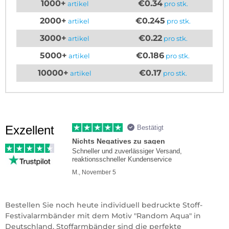
1000+
€0.34
artikel
pro stk.
2000+
€0.245
artikel
pro stk.
3000+
€0.22
artikel
pro stk.
5000+
€0.186
artikel
pro stk.
10000+
€0.17
artikel
pro stk.
Exzellent
Bestätigt
Nichts Negatives zu sagen
Schneller und zuverlässiger Versand,
reaktionsschneller Kundenservice
M., November 5
Bestellen Sie noch heute individuell bedruckte Stoff-
Festivalarmbänder mit dem Motiv "Random Aqua" in
Deutschland. Stoffarmbänder sind die perfekte