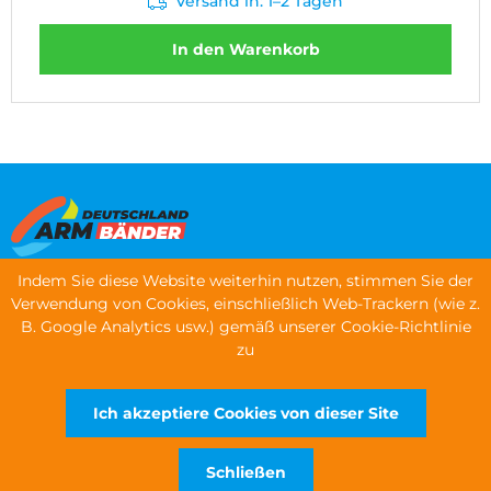
Versand in: 1–2 Tagen
In den Warenkorb
Indem Sie diese Website weiterhin nutzen, stimmen Sie der
Speisekarte
Verwendung von Cookies, einschließlich Web-Trackern (wie z.
B. Google Analytics usw.) gemäß unserer Cookie-Richtlinie
Armbänder bestellen
zu
Kontaktinformationen
Ich akzeptiere Cookies von dieser Site
URHEBERRECHTE © 2026 WRISTBANDS EUROPE LTD
Schließen