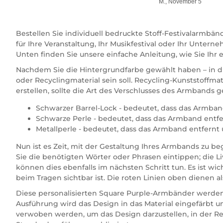
M., November 5
Bestellen Sie individuell bedruckte Stoff-Festivalarmbä
für Ihre Veranstaltung, Ihr Musikfestival oder Ihr Un
Unten finden Sie unsere einfache Anleitung, wie Sie Ihr 
Nachdem Sie die Hintergrundfarbe gewählt haben – in die
oder Recyclingmaterial sein soll. Recycling-Kunststoffma
erstellen, sollte die Art des Verschlusses des Armband
Schwarzer Barrel-Lock - bedeutet, dass das Armband
Schwarze Perle - bedeutet, dass das Armband entfe
Metallperle - bedeutet, dass das Armband entfernt 
Nun ist es Zeit, mit der Gestaltung Ihres Armbands zu 
Sie die benötigten Wörter oder Phrasen eintippen; die 
können dies ebenfalls im nächsten Schritt tun. Es ist wi
beim Tragen sichtbar ist. Die roten Linien oben dienen als
Diese personalisierten Square Purple-Armbänder werden a
Ausführung wird das Design in das Material eingefärbt
verwoben werden, um das Design darzustellen, in der Reg