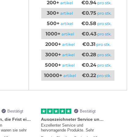
200+
€0.94
artikel
pro stk.
300+
€0.75
artikel
pro stk.
500+
€0.58
artikel
pro stk.
1000+
€0.43
artikel
pro stk.
2000+
€0.31
artikel
pro stk.
3000+
€0.28
artikel
pro stk.
5000+
€0.24
artikel
pro stk.
10000+
€0.22
artikel
pro stk.
Bestätigt
Bestätigt
Sie versprachen, die Frist einzuhalten
Ausgezeichneter Service und Produkte
en
Exzellenter Service und
waren sie sehr
hervorragende Produkte. Sehr
mmer