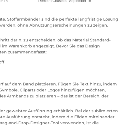
er 18
Demetra Chasikou, September 15
te. Stoffarmbänder sind die perfekte langfristige Lösung
n werden, ohne Abnutzungserscheinungen zu zeigen.
itt darin, zu entscheiden, ob das Material Standard-
ird im Warenkorb angezeigt. Bevor Sie das Design
unten zusammengefasst:
off
f auf dem Band platzieren. Fügen Sie Text hinzu, indem
 Symbole, Cliparts oder Logos hinzufügen möchten,
es Armbands zu platzieren – das ist der Bereich, der
er gewebter Ausführung erhältlich. Bei der sublimierten
bte Ausführung entsteht, indem die Fäden miteinander
Drag-and-Drop-Designer-Tool verwenden, ist die