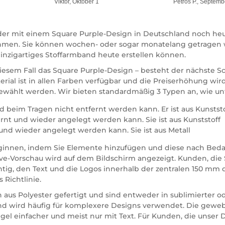
Viktor, Oktober 1
Petros P., Septemb
nder mit einem Square Purple-Design in Deutschland noch heu
ternehmen. Sie können wochen- oder sogar monatelang getrage
einzigartiges Stoffarmband heute erstellen können.
sem Fall das Square Purple-Design – besteht der nächste Schr
terial ist in allen Farben verfügbar und die Preiserhöhung w
s gewählt werden. Wir bieten standardmäßig 3 Typen an, wie 
 beim Tragen nicht entfernt werden kann. Er ist aus Kunstst
rnt und wieder angelegt werden kann. Sie ist aus Kunststoff
und wieder angelegt werden kann. Sie ist aus Metall
beginnen, indem Sie Elemente hinzufügen und diese nach Bedar
Live-Vorschau wird auf dem Bildschirm angezeigt. Kunden, die
chtig, den Text und die Logos innerhalb der zentralen 150 mm d
 Richtlinie.
us Polyester gefertigt und sind entweder in sublimierter od
 und wird häufig für komplexere Designs verwendet. Die gewe
el einfacher und meist nur mit Text. Für Kunden, die unser 