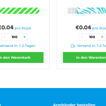
€
0.04
€
0.04
pro Stück
pro Stü
Versand in: 1–2 Tagen
Versand in: 1–2 
In den Warenkorb
In den Warenko
e
Armbänder bestellen