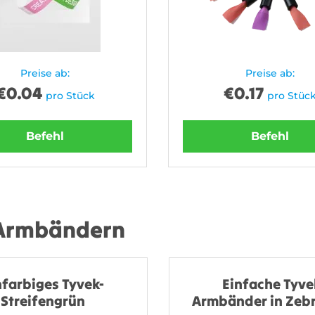
Preise ab:
Preise ab:
€
0.04
€
0.17
pro Stück
pro Stüc
Befehl
Befehl
 Armbändern
nfarbiges Tyvek-
Einfache Tyve
Streifengrün
Armbänder in Zeb