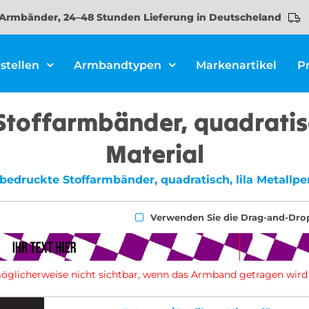
Armbänder, 24–48 Stunden Lieferung in Deutscheland
stellen
Armbandtypen
Markenartikel
P
Stoffarmbänder, quadratisc
Material
 bedruckte Stoffarmbänder, quadratisch, lila Metallper
Verwenden Sie die Drag-and-Dro
d möglicherweise nicht sichtbar, wenn das Armband getragen wird