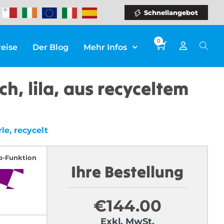
Schnellangebot
0
reise
Der Blog
Mehr Infos
h, lila, aus recyceltem
le, recycelt
p-Funktion
Ihre Bestellung
€
144.00
Exkl. MwSt.