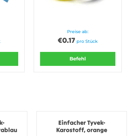
Preise ab:
€
0.17
k
pro Stück
Befehl
k-
Einfacher Tyvek-
rablau
Karostoff, orange