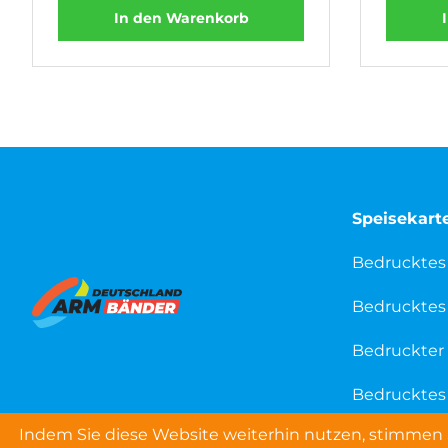
In den Warenkorb
Speisekart
Bedrucktes
Bedrucktes 
Bedruckter 
Bedrucktes 
Indem Sie diese Website weiterhin nutzen, stimmen S