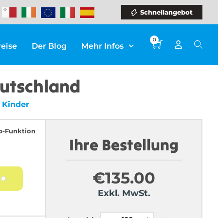
Schnellangebot
0
reise
Der Blog
Mehr Infos
eutschland
 Kinder
p-Funktion
Ihre Bestellung
€
135.00
Exkl. MwSt.