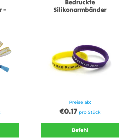
Bedruckte
 –
Silikonarmbänder
Preise ab:
€
0.17
k
pro Stück
Befehl