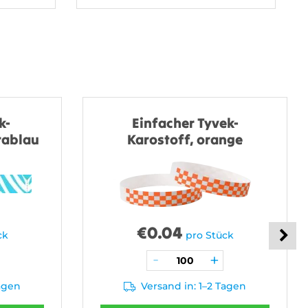
k-
Einfacher Tyvek-
rablau
Karostoff, orange
€
0.04
ck
pro Stück
Tagen
Versand in: 1–2 Tagen