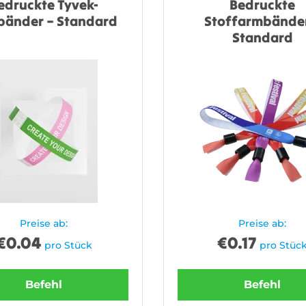
edruckte Tyvek-
Bedruckte
änder – Standard
Stoffarmbänder
Standard
Preise ab:
Preise ab:
€
0.04
€
0.17
pro Stück
pro Stüc
Befehl
Befehl