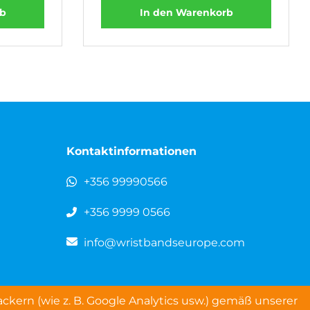
rb
In den Warenkorb
Kontaktinformationen
+356 99990566
+356 9999 0566
info@wristbandseurope.com
kern (wie z. B. Google Analytics usw.) gemäß unserer