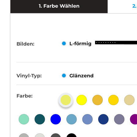
1.
Farbe Wählen
2
L-förmig
Bilden:
Vinyl-Typ:
Glänzend
Farbe: