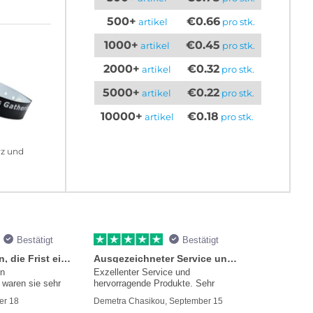
500+
€0.66
artikel
pro stk.
1000+
€0.45
artikel
pro stk.
2000+
€0.32
artikel
pro stk.
5000+
€0.22
artikel
pro stk.
10000+
€0.18
artikel
pro stk.
rz und
Bestätigt
Bestätigt
Sie versprachen, die Frist einzuhalten
Ausgezeichneter Service und Produkte
en
Exzellenter Service und
waren sie sehr
hervorragende Produkte. Sehr
mmer
er 18
Demetra Chasikou, September 15