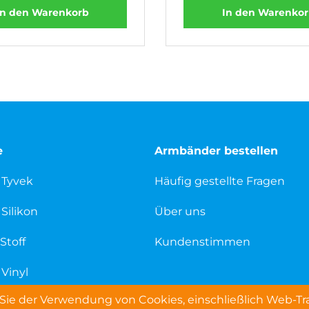
In den Warenkorb
In den Warenko
e
Armbänder bestellen
 Tyvek
Häufig gestellte Fragen
Silikon
Über uns
Stoff
Kundenstimmen
Vinyl
ie der Verwendung von Cookies, einschließlich Web-Trac