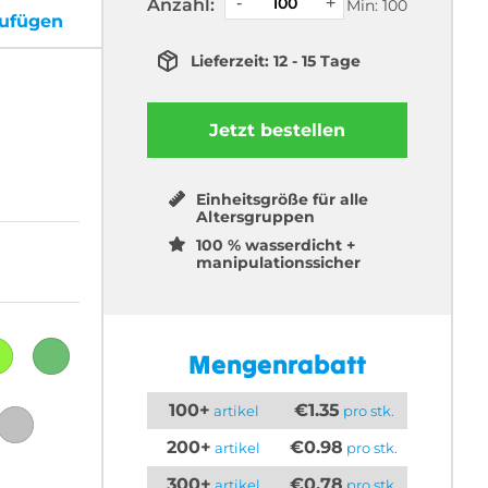
Anzahl:
Min: 100
zufügen
Lieferzeit: 12 - 15 Tage
Jetzt bestellen
Einheitsgröße für alle
Altersgruppen
100 % wasserdicht +
manipulationssicher
Mengenrabatt
100+
€1.35
artikel
pro stk.
200+
€0.98
artikel
pro stk.
300+
€0.78
artikel
pro stk.