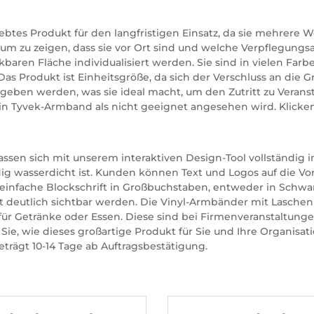
liebtes Produkt für den langfristigen Einsatz, da sie mehrer
 um zu zeigen, dass sie vor Ort sind und welche Verpflegungsa
ren Fläche individualisiert werden. Sie sind in vielen Farben e
Das Produkt ist Einheitsgröße, da sich der Verschluss an die
ben werden, was sie ideal macht, um den Zutritt zu Veransta
n Tyvek-Armband als nicht geeignet angesehen wird. Klicken
sen sich mit unserem interaktiven Design-Tool vollständig in
dig wasserdicht ist. Kunden können Text und Logos auf die V
 einfache Blockschrift in Großbuchstaben, entweder in Schwa
ht deutlich sichtbar werden. Die Vinyl-Armbänder mit Laschen
 für Getränke oder Essen. Diese sind bei Firmenveranstaltunge
e, wie dieses großartige Produkt für Sie und Ihre Organisati
trägt 10-14 Tage ab Auftragsbestätigung.