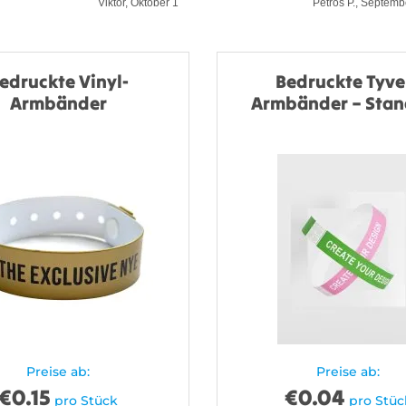
Viktor, Oktober 1
Petros P., Septemb
edruckte Vinyl-
Bedruckte Tyve
Armbänder
Armbänder – Sta
Preise ab:
Preise ab:
€
0.15
€
0.04
pro Stück
pro Stüc