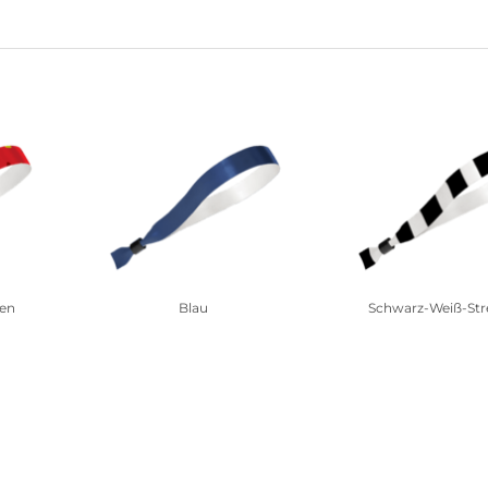
men
Blau
Schwarz-Weiß-Str