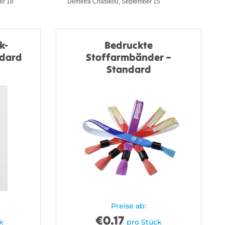
er 18
Demetra Chasikou, September 15
k-
Bedruckte
ndard
Stoffarmbänder –
Standard
Preise ab:
€
0.17
k
pro Stück