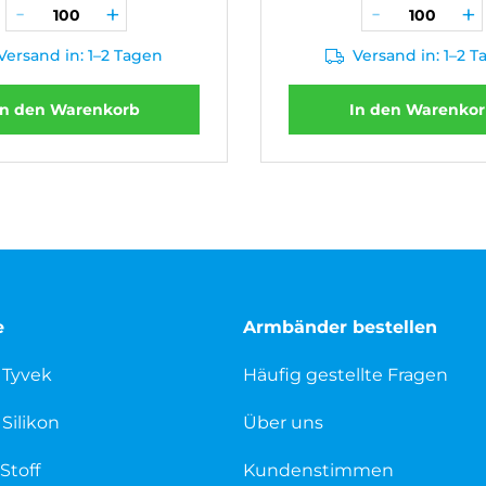
Versand in: 1–2 Tagen
Versand in: 1–2 
In den Warenkorb
In den Warenko
e
Armbänder bestellen
 Tyvek
Häufig gestellte Fragen
Silikon
Über uns
Stoff
Kundenstimmen