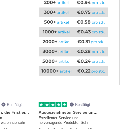
200+
€0.94
artikel
pro stk.
300+
€0.75
artikel
pro stk.
500+
€0.58
artikel
pro stk.
1000+
€0.43
artikel
pro stk.
2000+
€0.31
artikel
pro stk.
3000+
€0.28
artikel
pro stk.
5000+
€0.24
artikel
pro stk.
10000+
€0.22
artikel
pro stk.
Bestätigt
Bestätigt
Sie versprachen, die Frist einzuhalten
Ausgezeichneter Service und Produkte
en
Exzellenter Service und
waren sie sehr
hervorragende Produkte. Sehr
mmer