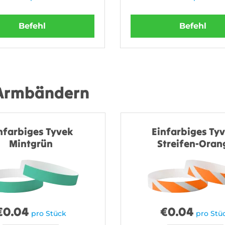
Befehl
Befehl
 Armbändern
nfarbiges Tyvek
Einfarbiges Tyv
Mintgrün
Streifen-Oran
€
0.04
€
0.04
pro Stück
pro Stü