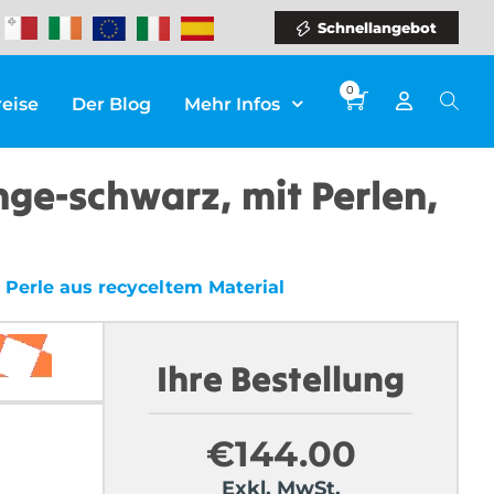
Schnellangebot
0
reise
Der Blog
Mehr Infos
nge-schwarz, mit Perlen,
 Perle aus recyceltem Material
Ihre Bestellung
€
144.00
Exkl. MwSt.