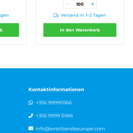
Tagen
Versand in: 1–2 Tagen
rb
In den Warenkorb
Kontaktinformationen
+356 99990566
+356 9999 0566
info@wristbandseurope.com