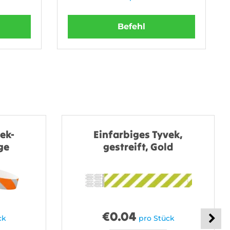
Befehl
ek-
Einfarbiges Tyvek,
ge
gestreift, Gold
€
0.04
ck
pro Stück