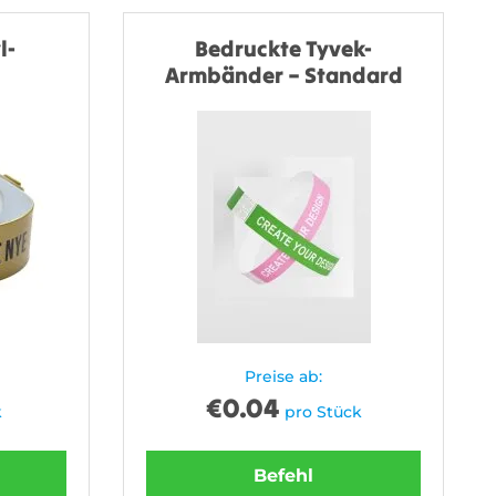
l-
Bedruckte Tyvek-
Armbänder – Standard
Preise ab:
€
0.04
k
pro Stück
Befehl