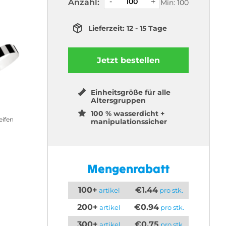
Anzahl:
Min: 100
Lieferzeit: 12 - 15 Tage
Jetzt bestellen
Einheitsgröße für alle
Altersgruppen
100 % wasserdicht +
eifen
manipulationssicher
Mengenrabatt
100+
€1.44
artikel
pro stk.
200+
€0.94
artikel
pro stk.
300+
€0.75
artikel
pro stk.