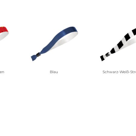
men
Blau
Schwarz-Weiß-Str