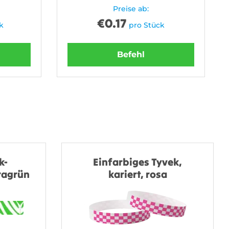
Preise ab:
€
0.17
k
pro Stück
Befehl
k-
Einfarbiges Tyvek,
ragrün
kariert, rosa