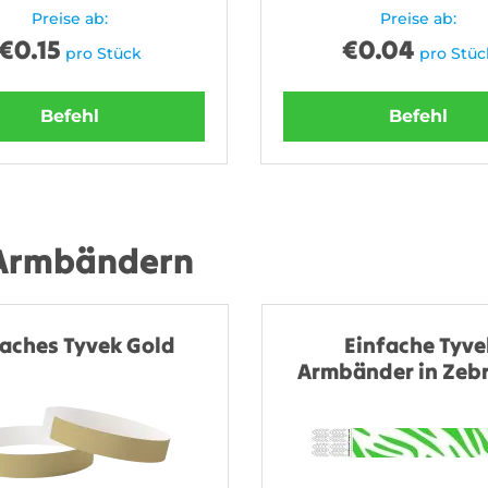
Preise ab:
Preise ab:
€
0.15
€
0.04
pro Stück
pro Stüc
Befehl
Befehl
 Armbändern
faches Tyvek Gold
Einfache Tyve
Armbänder in Zeb