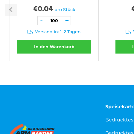
€
0.04
pro Stück
Versand in: 1–2 Tagen
In den Warenkorb
Speisekart
Bedrucktes
Bedrucktes 