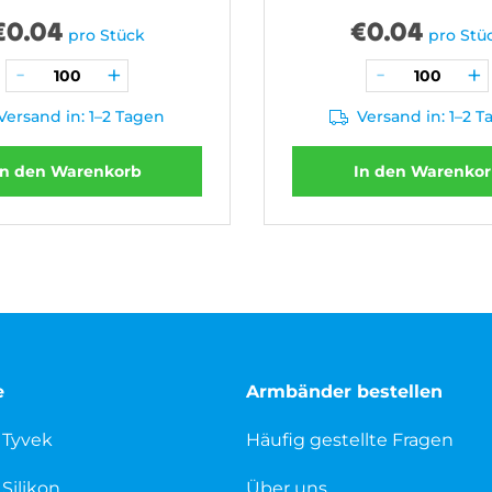
€
0.04
€
0.04
pro Stück
pro Stü
Versand in: 1–2 Tagen
Versand in: 1–2 
In den Warenkorb
In den Warenko
e
Armbänder bestellen
 Tyvek
Häufig gestellte Fragen
Silikon
Über uns