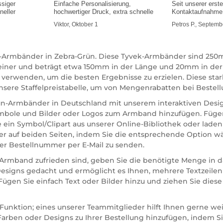
ssiger
Einfache Personalisierung,
Seit unserer erst
neller
hochwertiger Druck, extra schnelle
Kontaktaufnahme 
hilfsbereit und i
Viktor, Oktober 1
Petros P., Septemb
ek-Armbänder in Zebra-Grün. Diese Tyvek-Armbänder sind 25
leiner und beträgt etwa 150mm in der Länge und 20mm in der
u verwenden, um die besten Ergebnisse zu erzielen. Diese s
sere Staffelpreistabelle, um von Mengenrabatten bei Bestellu
rün-Armbänder in Deutschland mit unserem interaktiven Desig
 Symbole und Bilder oder Logos zum Armband hinzufügen. Füge
e ein Symbol/Clipart aus unserer Online-Bibliothek oder laden
oder auf beiden Seiten, indem Sie die entsprechende Option 
er Bestellnummer per E-Mail zu senden.
rmband zufrieden sind, geben Sie die benötigte Menge in das B
esigns gedacht und ermöglicht es Ihnen, mehrere Textzeilen 
ügen Sie einfach Text oder Bilder hinzu und ziehen Sie diese
t-Funktion; eines unserer Teammitglieder hilft Ihnen gerne w
rben oder Designs zu Ihrer Bestellung hinzufügen, indem S