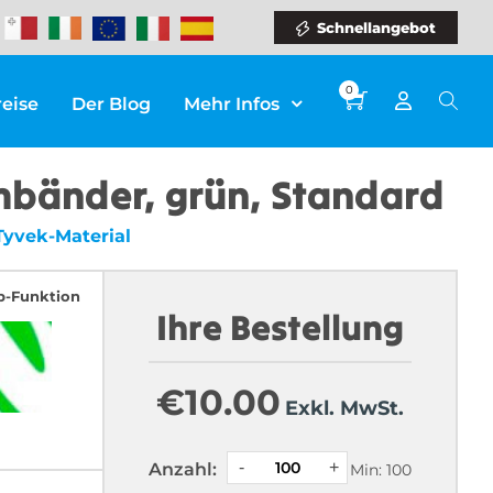
Schnellangebot
0
reise
Der Blog
Mehr Infos
mbänder, grün, Standard
Tyvek-Material
p-Funktion
Ihre Bestellung
€
10.00
Exkl. MwSt.
Anzahl:
Min: 100