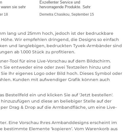
en
Exzellenter Service und
waren sie sehr
hervorragende Produkte. Sehr
mmer
er 18
Demetra Chasikou, September 15
0mm lang und 25mm hoch, jedoch ist der bedruckbare
 Höhe. Wir empfehlen dringend, die Designs so einfach
tarken und langlebigen, bedruckten Tyvek-Armbänder sind
ngen ab 1.000 Stück zu profitieren.
ner-Tool für eine Live-Vorschau auf dem Bildschirm.
n Sie entweder eine oder zwei Textzeilen hinzu und
 Sie Ihr eigenes Logo oder Bild hoch. Dieses Symbol oder
wählen. Kunden mit aufwendiger Grafik können auch
estellfeld ein und klicken Sie auf 'Jetzt bestellen'.
hinzuzufügen und diese an beliebiger Stelle auf der
 per Drag & Drop auf die Armbandfläche, um eine Live-
eiter. Eine Vorschau Ihres Armbanddesigns erscheint im
ie bestimmte Elemente ‘kopieren’. Vom Warenkorb aus