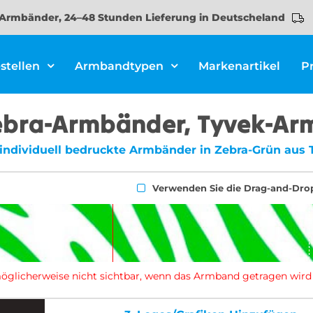
Armbänder, 24–48 Stunden Lieferung in Deutscheland
stellen
Armbandtypen
Markenartikel
P
Zebra-Armbänder, Tyvek-Ar
 individuell bedruckte Armbänder in Zebra-Grün aus 
Verwenden Sie die Drag-and-Dro
d möglicherweise nicht sichtbar, wenn das Armband getragen wird