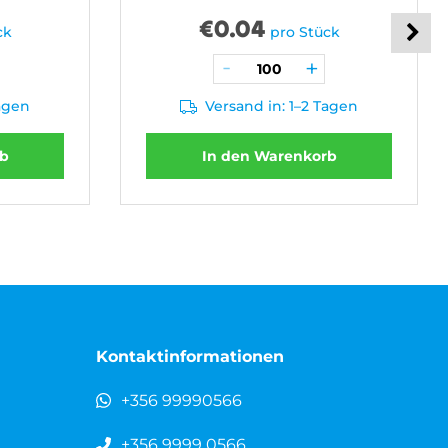
€
0.04
ck
pro Stück
Tagen
Versand in: 1–2 Tagen
rb
In den Warenkorb
Kontaktinformationen
+356 99990566
+356 9999 0566