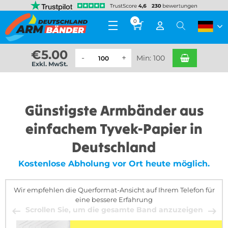
0
€
5.00
Min: 100
Exkl. MwSt.
Günstigste Armbänder aus
einfachem Tyvek-Papier in
Deutschland
Kostenlose Abholung vor Ort heute möglich.
Wir empfehlen die Querformat-Ansicht auf Ihrem Telefon für
eine bessere Erfahrung
Scrollen Sie, um die gesamte Band anzuzeigen