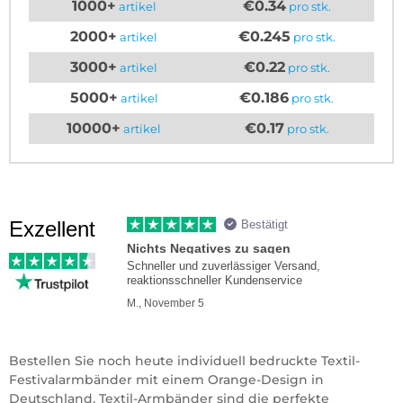
1000+
€0.34
artikel
pro stk.
2000+
€0.245
artikel
pro stk.
3000+
€0.22
artikel
pro stk.
5000+
€0.186
artikel
pro stk.
10000+
€0.17
artikel
pro stk.
Exzellent
Bestätigt
Nichts Negatives zu sagen
Schneller und zuverlässiger Versand,
reaktionsschneller Kundenservice
M., November 5
Bestellen Sie noch heute individuell bedruckte Textil-
Festivalarmbänder mit einem Orange-Design in
Deutschland. Textil-Armbänder sind die perfekte