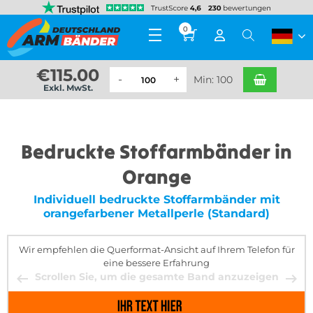
0
€
115.00
Min: 100
Exkl. MwSt.
Bedruckte Stoffarmbänder in
Orange
Individuell bedruckte Stoffarmbänder mit
orangefarbener Metallperle (Standard)
Wir empfehlen die Querformat-Ansicht auf Ihrem Telefon für
eine bessere Erfahrung
Scrollen Sie, um die gesamte Band anzuzeigen