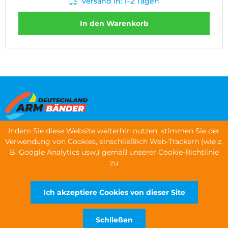
Versand in: 1–2 Tagen
In den Warenkorb
Indem Sie diese Website weiterhin nutzen, stimmen Sie der
Speisekarte
Verwendung von Cookies, einschließlich Web-Trackern (wie z.
B. Google Analytics usw.) gemäß unserer Cookie-Richtlinie
Armbänder bestellen
zu
Kontaktinformationen
Ich akzeptiere Cookies von dieser Site
URHEBERRECHTE © 2026 WRISTBANDS EUROPE LTD
Schließen