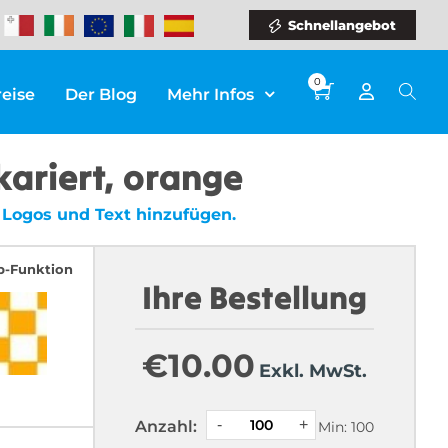
Schnellangebot
0
reise
Der Blog
Mehr Infos
kariert, orange
 Logos und Text hinzufügen.
p-Funktion
Ihre Bestellung
€
10.00
Exkl. MwSt.
Anzahl:
Min: 100