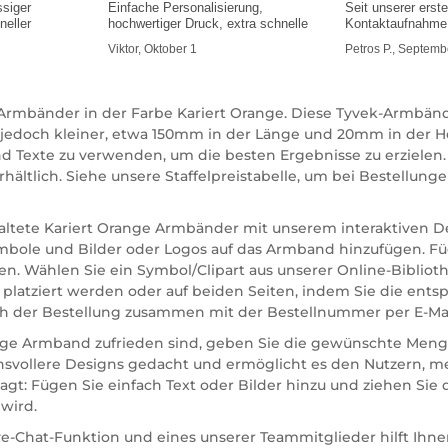
ssiger
Einfache Personalisierung,
Seit unserer erst
neller
hochwertiger Druck, extra schnelle
Kontaktaufnahme 
hilfsbereit und i
Viktor, Oktober 1
Petros P., Septemb
ek-Armbänder in der Farbe Kariert Orange. Diese Tyvek-Armb
 jedoch kleiner, etwa 150mm in der Länge und 20mm in der H
d Texte zu verwenden, um die besten Ergebnisse zu erzielen.
ältlich. Siehe unsere Staffelpreistabelle, um bei Bestellun
taltete Kariert Orange Armbänder mit unserem interaktiven De
 Symbole und Bilder oder Logos auf das Armband hinzufügen. F
n. Wählen Sie ein Symbol/Clipart aus unserer Online-Biblioth
t platziert werden oder auf beiden Seiten, indem Sie die e
h der Bestellung zusammen mit der Bestellnummer per E-Mai
nge Armband zufrieden sind, geben Sie die gewünschte Menge i
hsvollere Designs gedacht und ermöglicht es den Nutzern, me
gt: Fügen Sie einfach Text oder Bilder hinzu und ziehen Si
wird.
ive-Chat-Funktion und eines unserer Teammitglieder hilft Ih