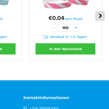
€
0.04
ck
pro Stück
Tagen
Versand in: 1–2 Tagen
rb
In den Warenkorb
Kontaktinformationen
+356 99990566