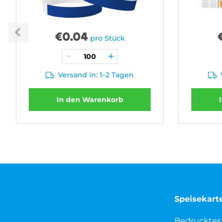
€
0.04
pro Stück
Versand in: 1–2 Tagen
In den Warenkorb
Speisekart
Bedrucktes