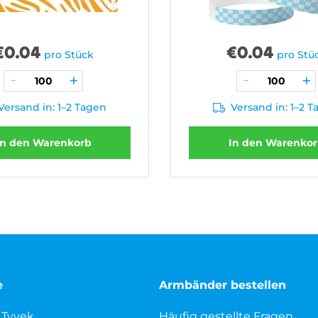
€
0.04
€
0.04
pro Stück
pro Stü
Versand in: 1–2 Tagen
Versand in: 1–2 
In den Warenkorb
In den Warenko
e
Armbänder bestellen
 Tyvek
Häufig gestellte Fragen