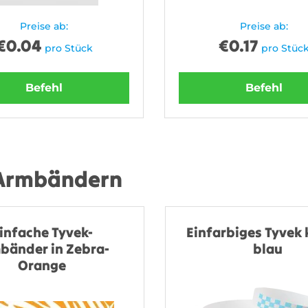
Preise ab:
Preise ab:
€
0.04
€
0.17
pro Stück
pro Stüc
Befehl
Befehl
 Armbändern
infache Tyvek-
Einfarbiges Tyvek 
bänder in Zebra-
blau
Orange