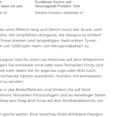
en
Exzellenter Service und
waren sie sehr
hervorragende Produkte. Sehr
mmer
er 18
Demetra Chasikou, September 15
änder sind 250mm lang und 25mm hoch; der druck- und
öhe. Wir empfehlen dringend, die Designs so einfach
 Diese starken und langlebigen, bedruckten Tyvek-
gen von 1.000 oder mehr von Mengenrabatten zu
signer-Tool für eine Live-Vorschau auf dem Bildschirm.
ügen Sie entweder eine oder zwei Textzeilen hinzu und
ek oder laden Sie Ihr eigenes Logo oder Bild hoch.
ntsprechende Option auswählen. Kunden mit komplexen
l zu senden.
n das Bestellfeld ein und klicken Sie auf Jetzt
hrere Textzeilen hinzuzufügen und an beliebiger Stelle
e diese per Drag-and-Drop auf den Armbandbereich, um
nen gerne weiter. Eine Vorschau Ihres Armband-Designs