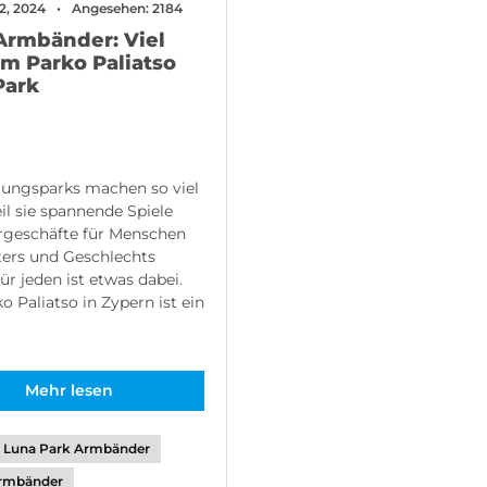
2, 2024
Angesehen: 2184
Armbänder: Viel
im Parko Paliatso
Park
ungsparks machen so viel
il sie spannende Spiele
rgeschäfte für Menschen
ters und Geschlechts
Für jeden ist etwas dabei.
o Paliatso in Zypern ist ein
Mehr lesen
Luna Park Armbänder
rmbänder