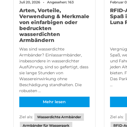
Februar 0
Juli 20, 2026
Angesehen: 163
RFID-
Arten, Vorteile,
Spaß 
Verwendung & Merkmale
Luna 
von einfarbigen oder
bedruckten
wasserdichten
Armbändern
Vergnüg
Was sind wasserdichte
Spaß, we
Armbänder? Einlassarmbänder,
und Fah
insbesondere in wasserdichter
jeden Al
Ausführung, sind so gefertigt, dass
bieten. 
sie lange Stunden von
Das Park
Wassereinwirkung ohne
...
Beschädigung standhalten. Die
robusten ...
Mehr lesen
Ziel als:
Ziel als:
Wasserdichte Armbänder
RFID-A
Armbänder für Wasserpark