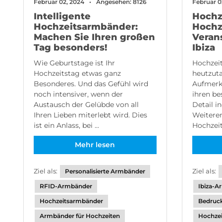
Februar 02, 2024
Angesehen: 8126
Februar 0
Intelligente
Hochz
Hochzeitsarmbänder:
Hochz
Machen Sie Ihren großen
Veran
Tag besonders!
Ibiza
Wie Geburtstage ist Ihr
Hochzei
Hochzeitstag etwas ganz
heutzut
Besonderes. Und das Gefühl wird
Aufmerks
noch intensiver, wenn der
ihren be
Austausch der Gelübde von all
Detail in
Ihren Lieben miterlebt wird. Dies
Weitere
ist ein Anlass, bei ...
Hochzeit
Mehr lesen
Ziel als:
Ziel als:
Personalisierte Armbänder
RFID-Armbänder
Ibiza-
Hochzeitsarmbänder
Bedruc
Armbänder für Hochzeiten
Hochze