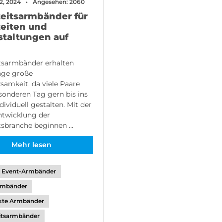
2, 2024
Angesehen: 2060
eitsarmbänder für
eiten und
staltungen auf
tsarmbänder erhalten
age große
amkeit, da viele Paare
sonderen Tag gern bis ins
dividuell gestalten. Mit der
ntwicklung der
sbranche beginnen ...
Mehr lesen
Event-Armbänder
Armbänder
kte Armbänder
itsarmbänder