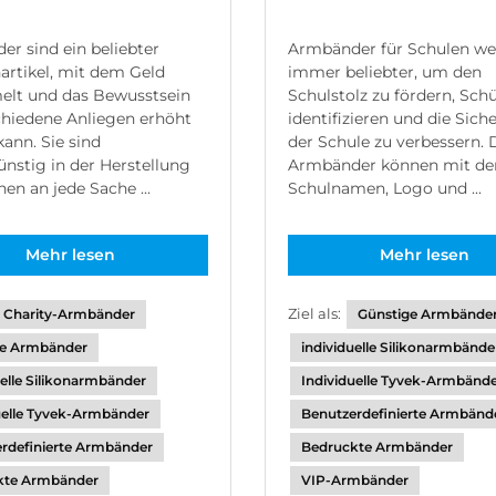
r sind ein beliebter
Armbänder für Schulen w
rtikel, mit dem Geld
immer beliebter, um den
lt und das Bewusstsein
Schulstolz zu fördern, Schü
chiedene Anliegen erhöht
identifizieren und die Sich
ann. Sie sind
der Schule zu verbessern. 
nstig in der Herstellung
Armbänder können mit d
en an jede Sache ...
Schulnamen, Logo und ...
Mehr lesen
Mehr lesen
Ziel als:
Charity-Armbänder
Günstige Armbände
ge Armbänder
individuelle Silikonarmbände
uelle Silikonarmbänder
Individuelle Tyvek-Armbänd
uelle Tyvek-Armbänder
Benutzerdefinierte Armbänd
rdefinierte Armbänder
Bedruckte Armbänder
kte Armbänder
VIP-Armbänder