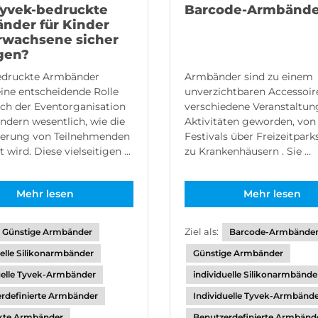
Tyvek-bedruckte
Barcode-Armbände
nder für Kinder
rwachsene sicher
agen?
edruckte Armbänder
Armbänder sind zu einem
eine entscheidende Rolle
unverzichtbaren Accessoir
ch der Eventorganisation
verschiedene Veranstaltu
ndern wesentlich, wie die
Aktivitäten geworden, von
zierung von Teilnehmenden
Festivals über Freizeitparks
 wird. Diese vielseitigen ...
zu Krankenhäusern . Sie ...
Mehr lesen
Mehr lesen
Ziel als:
Günstige Armbänder
Barcode-Armbände
uelle Silikonarmbänder
Günstige Armbänder
uelle Tyvek-Armbänder
individuelle Silikonarmbände
rdefinierte Armbänder
Individuelle Tyvek-Armbänd
kte Armbänder
Benutzerdefinierte Armbänd