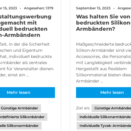
 15, 2023
Angesehen: 1379
September 15, 2023
Angese
staltungswerbung
Was halten Sie von
t gemacht mit
bedruckten Silikon
iduell bedruckten
Armbändern?
on-Armbändern
Zeit, in der die Sicherheit
Maßgeschneiderte bedruc
schen und Eigentum
Silikon-Armbänder sind vie
hat, individuell bedruckte
Accessoires, die Personali
Armbänder als zentrales
mit Langlebigkeit verbinde
nt für Veranstalter dienen.
Hergestellt aus flexiblem
, einst ein ...
Silikonmaterial bieten dies
Armbänder ...
Mehr lesen
Mehr lesen
Ziel als:
Günstige Armbänder
Günstige Armbände
rdefinierte Silikonbänder
individuelle Silikonarmbände
uelle Silikonarmbänder
Individuelle Tyvek-Armbänd