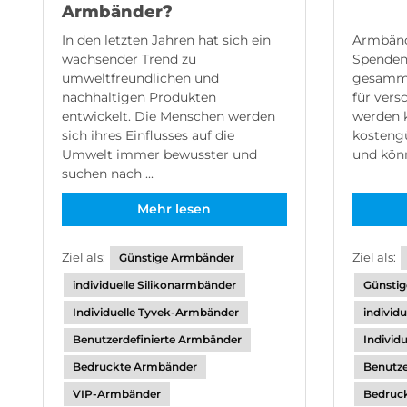
Armbänder?
In den letzten Jahren hat sich ein
Armbände
wachsender Trend zu
Spendena
umweltfreundlichen und
gesamme
nachhaltigen Produkten
für vers
entwickelt. Die Menschen werden
werden k
sich ihres Einflusses auf die
kostengü
Umwelt immer bewusster und
und könn
suchen nach ...
Mehr lesen
Ziel als:
Ziel als:
Günstige Armbänder
individuelle Silikonarmbänder
Günsti
Individuelle Tyvek-Armbänder
individ
Benutzerdefinierte Armbänder
Individ
Bedruckte Armbänder
Benutze
VIP-Armbänder
Bedruc