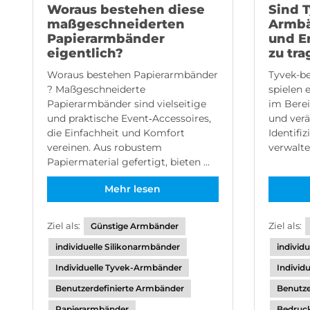
Woraus bestehen diese
Sind 
maßgeschneiderten
Armbä
Papierarmbänder
und E
eigentlich?
zu tr
Woraus bestehen Papierarmbänder
Tyvek-b
? Maßgeschneiderte
spielen 
Papierarmbänder sind vielseitige
im Berei
und praktische Event‑Accessoires,
und verä
die Einfachheit und Komfort
Identifi
vereinen. Aus robustem
verwaltet
Papiermaterial gefertigt, bieten ...
Mehr lesen
Ziel als:
Ziel als:
Günstige Armbänder
individuelle Silikonarmbänder
individ
Individuelle Tyvek-Armbänder
Individ
Benutzerdefinierte Armbänder
Benutze
Papierarmbänder
Bedruc