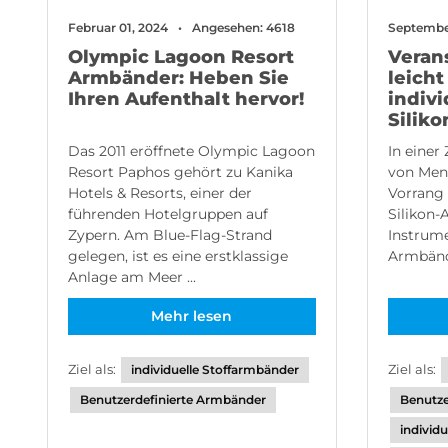
Februar 01, 2024
Angesehen: 4618
September
Olympic Lagoon Resort
Veran
Armbänder: Heben Sie
leich
Ihren Aufenthalt hervor!
indiv
Silik
Das 2011 eröffnete Olympic Lagoon
In einer 
Resort Paphos gehört zu Kanika
von Men
Hotels & Resorts, einer der
Vorrang 
führenden Hotelgruppen auf
Silikon-
Zypern. Am Blue-Flag-Strand
Instrume
gelegen, ist es eine erstklassige
Armbänder
Anlage am Meer ...
Mehr lesen
Ziel als:
Ziel als:
individuelle Stoffarmbänder
Benutzerdefinierte Armbänder
Benutze
individ