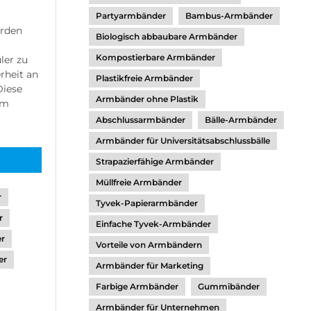
Partyarmbänder
Bambus-Armbänder
erden
Biologisch abbaubare Armbänder
Kompostierbare Armbänder
ler zu
erheit an
Plastikfreie Armbänder
Diese
Armbänder ohne Plastik
em
Abschlussarmbänder
Bälle-Armbänder
Armbänder für Universitätsabschlussbälle
Strapazierfähige Armbänder
Müllfreie Armbänder
r
Tyvek-Papierarmbänder
r
Einfache Tyvek-Armbänder
er
Vorteile von Armbändern
er
Armbänder für Marketing
Farbige Armbänder
Gummibänder
Armbänder für Unternehmen