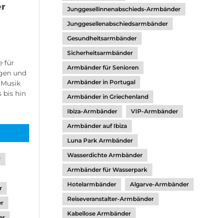
r
Junggesellinnenabschieds-Armbänder
Junggesellenabschiedsarmbänder
Gesundheitsarmbänder
Sicherheitsarmbänder
e für
Armbänder für Senioren
ngen und
Armbänder in Portugal
 Musik
 bis hin
Armbänder in Griechenland
Ibiza-Armbänder
VIP-Armbänder
Armbänder auf Ibiza
Luna Park Armbänder
Wasserdichte Armbänder
r
Armbänder für Wasserpark
Hotelarmbänder
Algarve-Armbänder
r
Reiseveranstalter-Armbänder
er
Kabellose Armbänder
er