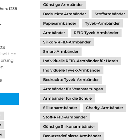
Günstige Armbänder
hen: 1238
Bedruckte Armbänder
Stoffarmbänder
-
Papierarmbänder
Tyvek-Armbänder
Armbänder
RFID Tyvek Armbänder
Silikon-RFID-Armbänder
kte
Smart-Armbänder
lseitige
sierung
Individuelle RFID-Armbänder für Hotels
n.
Individuelle Tyvek-Armbänder
e
Bedruckte Tyvek-Armbänder
Armbänder für Veranstaltungen
Armbänder für die Schule
Silikonarmbänder
Charity-Armbänder
r
Stoff-RFID-Armbänder
r
Günstige Silikonarmbänder
er
Benutzerdefinierte Armbänder