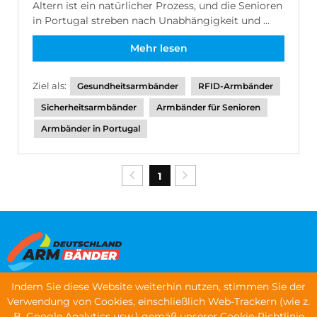
Altern ist ein natürlicher Prozess, und die Senioren
in Portugal streben nach Unabhängigkeit und ...
Mehr lesen
Ziel als:
Gesundheitsarmbänder
RFID-Armbänder
Sicherheitsarmbänder
Armbänder für Senioren
Armbänder in Portugal
1
Indem Sie diese Website weiterhin nutzen, stimmen Sie der
Menü
Verwendung von Cookies, einschließlich Web-Trackern (wie z.
B. Google Analytics usw.) gemäß unserer Cookie-Richtlinie