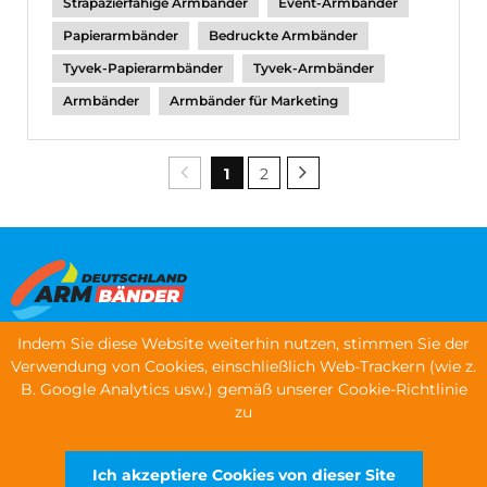
Strapazierfähige Armbänder
Event-Armbänder
Papierarmbänder
Bedruckte Armbänder
Tyvek-Papierarmbänder
Tyvek-Armbänder
Armbänder
Armbänder für Marketing
1
2
Indem Sie diese Website weiterhin nutzen, stimmen Sie der
Menü
Verwendung von Cookies, einschließlich Web-Trackern (wie z.
B. Google Analytics usw.) gemäß unserer Cookie-Richtlinie
Armbänder bestellen
zu
Kontaktinformationen
Ich akzeptiere Cookies von dieser Site