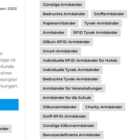
Günstige Armbänder
en: 2002
Bedruckte Armbänder
Stoffarmbänder
Papierarmbänder
Tyvek-Armbänder
Armbänder
RFID Tyvek Armbänder
Silikon-RFID-Armbänder
Smart-Armbänder
er
age ist
Individuelle RFID-Armbänder für Hotels
 Munde.
Individuelle Tyvek-Armbänder
 eines
esorgter
Bedruckte Tyvek-Armbänder
rkungen.
Armbänder für Veranstaltungen
Armbänder für die Schule
Silikonarmbänder
Charity-Armbänder
Stoff-RFID-Armbänder
Günstige Silikonarmbänder
änder
Benutzerdefinierte Armbänder