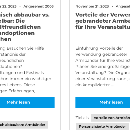
 22, 2023
Angesehen: 2003
November 21, 2023
Angeseh
gisch abbaubar vs.
Vorteile der Verw
lbar: Die
gebrandeter Armb
tfreundlichen
für Ihre Veranstalt
ndoptionen
ehen
ng Brauchen Sie Hilfe
Einführung Vorteile der
ständnis der
Verwendung gebrandeter
reundlichen
Armbänder für Ihre Verans
optionen?
Planen Sie eine großartige
ltungen und Festivals
Veranstaltung? Die Organi
chon immer ein wichtiger
einer Veranstaltung kann 
eres Lebens. Diese
ein komplizierter ...
gen Erfahrungen, ...
Mehr lesen
Mehr lesen
Ziel als:
Vorteile von Armbä
sch abbaubare Armbänder
Personalisierte Armbänder