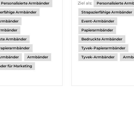
Ziel als:
Personalisierte Armbänder
Personalisierte Arm
ierfähige Armbänder
Strapazierfähige Armbänder
Armbänder
Event-Armbänder
armbänder
Papierarmbänder
kte Armbänder
Bedruckte Armbänder
Papierarmbänder
Tyvek-Papierarmbänder
Armbänder
Armbänder
Tyvek-Armbänder
Armb
er für Marketing