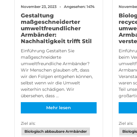
November 23, 2023
Angesehen: 1474
November
Gestaltung
Biolo
maßgeschneiderter
recyce
umweltfreundlicher
umwel
Armbänder:
Armba
Nachhaltigkeit trifft Stil
verst
Einführung Gestalten Sie
Einführu
maßgeschneiderte
beim Ver
umweltfreundliche Armbänder?
umweltf
Wir Menschen glauben oft, dass
Armband
wir den Folgen entgehen können,
Veransta
selbst wenn wir die Umwelt
waren s
weiterhin schädigen. Wir
Teil uns
übersehen, dass ...
großarti
Mehr lesen
Ziel als:
Ziel als:
Biologisch abbaubare Armbänder
Biologi