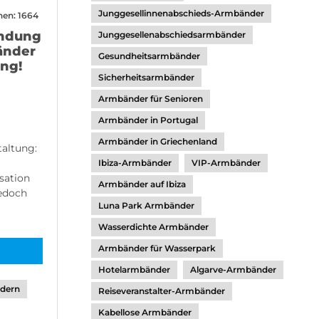
Junggesellinnenabschieds-Armbänder
en: 1664
endung
Junggesellenabschiedsarmbänder
änder
Gesundheitsarmbänder
ung!
Sicherheitsarmbänder
Armbänder für Senioren
Armbänder in Portugal
Armbänder in Griechenland
taltung:
Ibiza-Armbänder
VIP-Armbänder
sation
Armbänder auf Ibiza
jedoch
Luna Park Armbänder
Wasserdichte Armbänder
Armbänder für Wasserpark
Hotelarmbänder
Algarve-Armbänder
ndern
Reiseveranstalter-Armbänder
Kabellose Armbänder