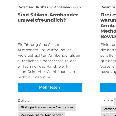
Dezember 06, 2023
Angesehen: 6602
Dezember
Sind Silikon-Armbänder
Drei e
umweltfreundlich?
warum
Armbä
Metho
Bewus
Einführung Sind Silikon-
Einleitu
Armbänder umweltfreundlich?
die best
Viele betrachten Armbänder als ein
schaffen.
alltägliches Modeaccessoire, das
gut begr
einfach nur das Handgelenk
Vorteile 
schmückt. Aber Armbänder sind
bevorzug
nicht nur dafür da. ...
Mehr lesen
Ziel als:
Ziel als:
Biologisch abbaubare Armbänder
Persona
Personalisierte Armbänder