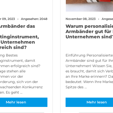
 09, 2023
Angesehen: 2048
November 08, 2023
Angese
Armbänder das
Warum personalisi
Armbänder gut für 
tinginstrument,
Unternehmen sind
 Unternehmen
reich sind?
ung Bestes
Einführung Personalisierte
nginstrument, damit
Armbänder sind gut für Ih
hmen erfolgreich sind?
Unternehmen! Wissen Sie, 
ge stehen alle
es braucht, damit sich Ver
hmen vor der
an Ihre Marke erinnern? D
rderung, sich von der
bedeutet: Wenn Ihre Marke
 wachsenden Konkurrenz
Spitze des ...
n. Es geht ...
Mehr lesen
Mehr lesen