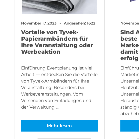
November 17, 2023
Angesehen: 1622
November
Vorteile von Tyvek-
Sind 
Papierarmbändern für
beste
Ihre Veranstaltung oder
Marke
Werbeaktion
damit
erfolg
Einführung Eventplanung ist viel
Einführ
Arbeit — entdecken Sie die Vorteile
Marketi
von Tyvek-Armbändern für Ihre
Unterne
Veranstaltung. Besonders bei
Heutzuta
Werbeveranstaltungen. Vom
Unterne
Versenden von Einladungen und
Herausfo
der Verwaltung ...
ständig
abzuhebe
Mehr lesen