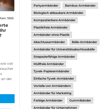
Partyarmbänder
Bambus-Armbänder
Biologisch abbaubare Armbänder
hen: 1855
Kompostierbare Armbänder
erte
Plastikfreie Armbänder
Ihr
Armbänder ohne Plastik
?
Abschlussarmbänder
Bälle-Armbänder
Armbänder für Universitätsabschlussbälle
Strapazierfähige Armbänder
r
wie viel
Müllfreie Armbänder
braucher
Tyvek-Papierarmbänder
as
Einfache Tyvek-Armbänder
 an der
Vorteile von Armbändern
Armbänder für Marketing
Farbige Armbänder
Gummibänder
Armbänder für Unternehmen