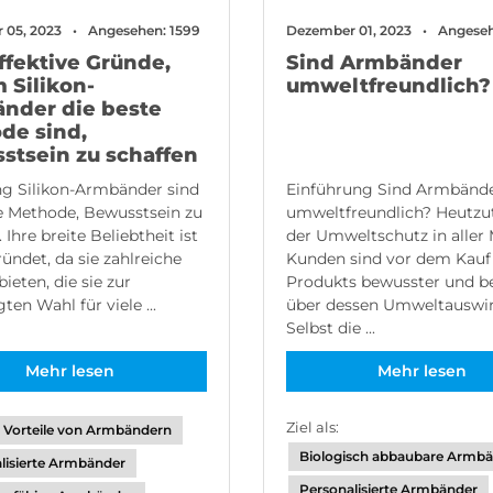
 05, 2023
Angesehen: 1599
Dezember 01, 2023
Angeseh
ffektive Gründe,
Sind Armbänder
 Silikon-
umweltfreundlich?
nder die beste
de sind,
stsein zu schaffen
ng Silikon-Armbänder sind
Einführung Sind Armbänd
e Methode, Bewusstsein zu
umweltfreundlich? Heutzut
 Ihre breite Beliebtheit ist
der Umweltschutz in aller
ündet, da sie zahlreiche
Kunden sind vor dem Kauf
bieten, die sie zur
Produkts bewusster und b
ten Wahl für viele ...
über dessen Umweltauswi
Selbst die ...
Mehr lesen
Mehr lesen
Ziel als:
Vorteile von Armbändern
Biologisch abbaubare Armb
lisierte Armbänder
Personalisierte Armbänder