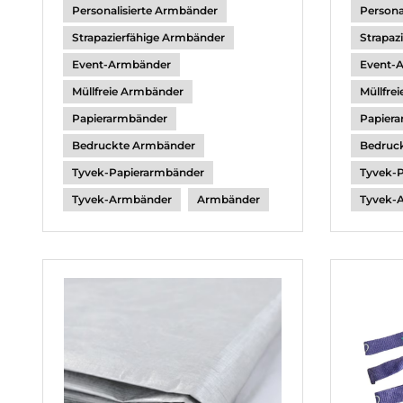
Personalisierte Armbänder
Persona
Strapazierfähige Armbänder
Strapaz
Event-Armbänder
Event-
Müllfreie Armbänder
Müllfre
Papierarmbänder
Papier
Bedruckte Armbänder
Bedruc
Tyvek-Papierarmbänder
Tyvek-
Tyvek-Armbänder
Armbänder
Tyvek-