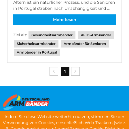
Altern ist ein natürlicher Prozess, und die Senioren
in Portugal streben nach Unabhängigkeit und ...
Mehr lesen
Ziel als:
Gesundheitsarmbänder
RFID-Armbänder
Sicherheitsarmbänder
Armbänder für Senioren
Armbänder in Portugal
1
Indem Sie diese Website weiterhin nutzen, stimmen Sie der
Menü
Verwendung von Cookies, einschließlich Web-Trackern (wie z.
B. Google Analytics usw.) gemäß unserer Cookie-Richtlinie